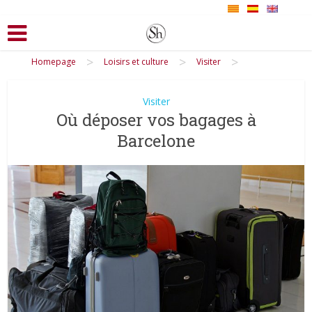
>
>
>
Homepage
Loisirs et culture
Visiter
Visiter
Où déposer vos bagages à
Barcelone