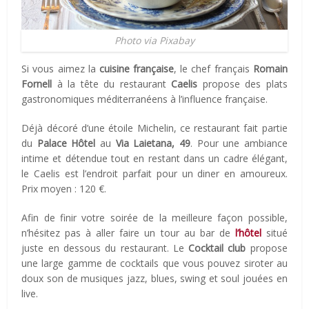
Photo via Pixabay
Si vous aimez la
cuisine française
, le chef français
Romain
Fornell
à la tête du restaurant
Caelis
propose des plats
gastronomiques méditerranéens à l’influence française.
Déjà décoré d’une étoile Michelin, ce restaurant fait partie
du
Palace Hôtel
au
Via Laietana, 49
. Pour une ambiance
intime et détendue tout en restant dans un cadre élégant,
le Caelis est l’endroit parfait pour un diner en amoureux.
Prix moyen : 120 €.
Afin de finir votre soirée de la meilleure façon possible,
n’hésitez pas à aller faire un tour au bar de
l’hôtel
situé
juste en dessous du restaurant. Le
Cocktail club
propose
une large gamme de cocktails que vous pouvez siroter au
doux son de musiques jazz, blues, swing et soul jouées en
live.