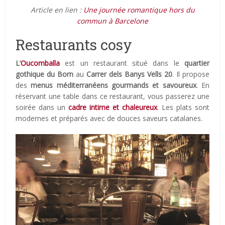
Article en lien :
Une journée romantique hors du
commun à Barcelone
Restaurants cosy
L’
Oucomballa
est un restaurant situé dans le
quartier
gothique du Born
au
Carrer dels Banys Vells 20
. Il propose
des
menus méditerranéens gourmands et savoureux
. En
réservant une table dans ce restaurant, vous passerez une
soirée dans un
cadre intime et chaleureux
. Les plats sont
modernes et préparés avec de douces saveurs catalanes.