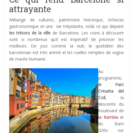
attrayante
Mélange de cultures, patrimoine historique, richesse
gastronomique et une vie trépidante, voilà ce qui dépeint
les trésors de la ville
de Barcelone. Les coins à découvrir
sont si nombreux qu’il est impératif de prioriser les
meilleurs. De jour comme la nuit, le quotidien des
barcelonais est très animé et les ruelles remplies de vague
de marée humaine.
Au
programme,
le Parc
Creueta del
Coll
, la
descente du
boulevard de
la Rambla
et
du Barri
Gòtic sur