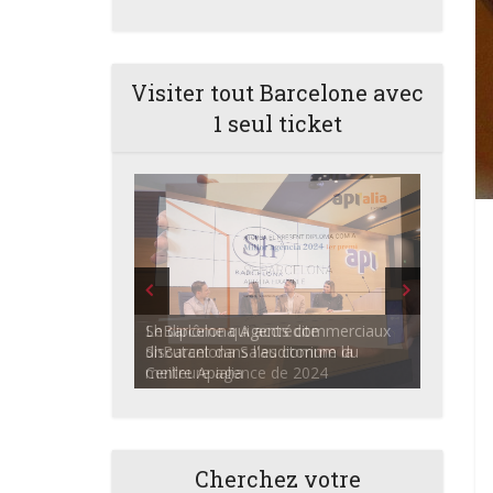
Visiter tout Barcelone avec
1 seul ticket
ShBarcelona Agents commerciaux
discutant dans l'auditorium du
Centre Apialia
Cherchez votre