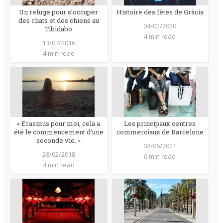
Un refuge pour s’occuper
Histoire des fêtes de Gràcia
des chats et des chiens au
04/02/2020
Tibidabo
4 min read
13/07/2016
4 min read
« Erasmus pour moi, cela a
Les principaux centres
été le commencement d’une
commerciaux de Barcelone
seconde vie. »
02/06/2021
28/02/2018
6 min read
4 min read