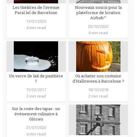
Les théâtres de l’avenue
Nouveaux soucis pour la
Paral.lel de Barcelone
plateforme de location
Airbnb™
13/01/2020
03/10/2020
4 min read
4 min read
Un verre de lait de panthère
Où acheter son costume
?
d’Halloween à Barcelone ?
15/03/2017
18/10/2018
3 min read
2 min read
Sur la route des tapas : un
évènement culinaire à
Glòries
31/07/2020
4 min read