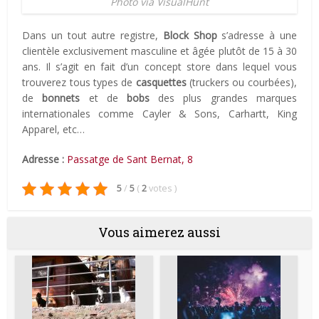
Photo via VisualHunt
Dans un tout autre registre,
Block Shop
s’adresse à une
clientèle exclusivement masculine et âgée plutôt de 15 à 30
ans. Il s’agit en fait d’un concept store dans lequel vous
trouverez tous types de
casquettes
(truckers ou courbées),
de
bonnets
et de
bobs
des plus grandes marques
internationales comme Cayler & Sons, Carhartt, King
Apparel, etc…
Adresse :
Passatge de Sant Bernat, 8
5
/
5
(
2
votes
)
Vous aimerez aussi