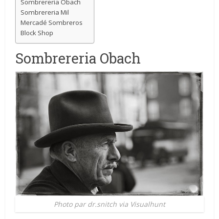
Sombrereria Obach
Sombrereria Mil
Mercadé Sombreros
Block Shop
Sombrereria Obach
Photo par dr.snitch via Visualhunt