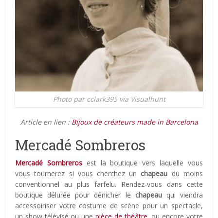
Photo par cclark395 via Visualhunt
Article en lien :
Bijoux de créateurs made in Barcelona
Mercadé Sombreros
Mercadé Sombreros
est la boutique vers laquelle vous
vous tournerez si vous cherchez un
chapeau
du moins
conventionnel au plus farfelu. Rendez-vous dans cette
boutique délurée pour dénicher le
chapeau
qui viendra
accessoiriser votre costume de scène pour un spectacle,
un show télévisé ou une
pièce de théâtre
, ou encore votre