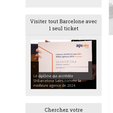
Visiter tout Barcelone avec
1 seul ticket
ShBarcelona Agents commerciaux
discutant dans l'auditorium du
Centre Apialia
Cherchez votre