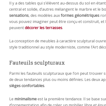
Il y a des tables qui s’élèvent au-dessus du sol en éta
central et solide, d’autres mélangent le marbre et le b
sensations
, des modèles aux
formes géométriques
rom
vous pouvez imaginer peut être conçu et construit, et
peuvent
décorer les terrasses
.
La conception de meubles à caractère sculptural ouvr
style traditionnel au style moderniste, comme l’Art déc
Fauteuils sculpturaux
Parmi les fauteuils sculpturaux que l’on peut trouver s
de deux tendances plus ou moins définies. Les deux ap
sièges confortables
.
Le
minimalisme
est la première tendance. Il se base su
d’ornementation afin de créer un mobilier libre et épu