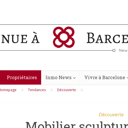
Propriétaires
Inmo News
Vivre à Barcelone
>
>
>
Homepage
Tendances
Découverte
Découverte
Mobilier sculptur