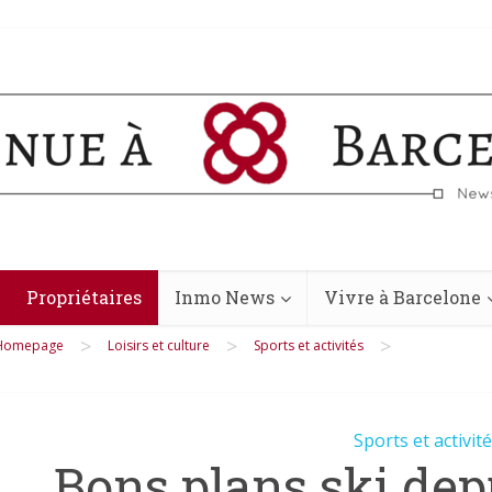
Propriétaires
Inmo News
Vivre à Barcelone
>
>
>
Homepage
Loisirs et culture
Sports et activités
Sports et activit
Bons plans ski dep