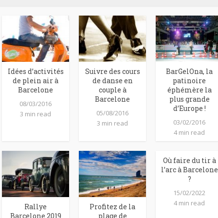
Idées d’activités
Suivre des cours
BarGelOna, la
de plein air à
de danse en
patinoire
Barcelone
couple à
éphémère la
Barcelone
plus grande
08/03/2016
d’Europe !
05/08/2016
3 min read
03/02/2016
3 min read
4 min read
Où faire du tir à
l’arc à Barcelone
?
15/02/2022
4 min read
Rallye
Profitez de la
Barcelone 2019
plage de