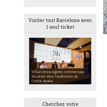
Visiter tout Barcelone avec
1 seul ticket
L'auditorium du Centre Apialia avec
le logo ShBarcelona
Cherchez votre