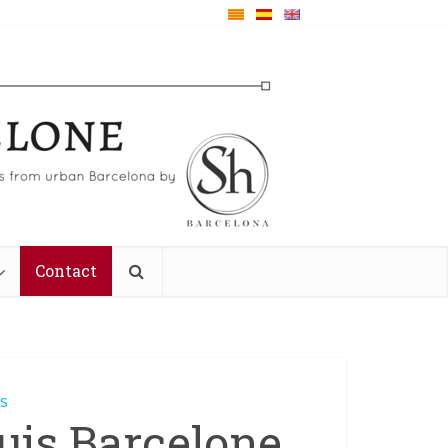
Contact
és
uis Barcelone