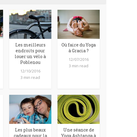
Les meilleurs
Où faire du Yoga
endroits pour
à Gracia ?
louer un vélo à
12/07/2016
Poblenou
3 min read
12/10/2016
3 min read
Les plus beaux
Une séance de
cadeaux pour la
Yoga Ashtanga à