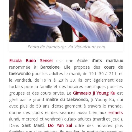
Photo de hamburgr via VisualHunt.com
Escola Budo Sensei
est une
école d’arts martiaux
renommée à
Barcelone
. Elle propose des
cours de
taekwondo
pour les adultes le mardi, de 19 h 30 à 21 h et
le vendredi, de 19 h à 20 h 30. Ils ont également des
forfaits pour la famille et des horaires spécifiques pour les
groupes et des cours privés. Le
Gimnasio Ji Young Ku
est
géré par le grand
maître du taekwondo
, Ji Young Ku, qui
avec plus de 50 ans d’enseignement à travers le monde,
donne des cours et des séances aussi bien aux
enfants
(lundi, mercredi et vendredi) qu’aux adultes (mardi et jeudi).
Dans
Sant Martí
,
Do Yan Sal
offre des horaires plus
flexibles pour les adultes. Ils ont lieu le matin (mercredi et