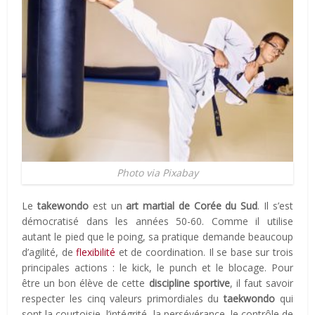
Photo via Pixabay
Le
takewondo
est un
art martial de Corée du Sud
. Il s’est
démocratisé dans les années 50-60. Comme il utilise
autant le pied que le poing, sa pratique demande beaucoup
d’agilité, de
flexibilité
et de coordination. Il se base sur trois
principales actions : le kick, le punch et le blocage. Pour
être un bon élève de cette
discipline sportive
, il faut savoir
respecter les cinq valeurs primordiales du
taekwondo
qui
sont la courtoisie, l’intégrité, la persévérance, le contrôle de