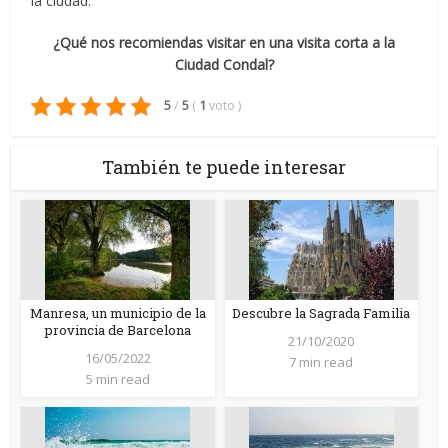
la ciudad.
¿Qué nos recomiendas visitar en una visita corta a la
Ciudad Condal?
5
/
5
(
1
voto
)
También te puede interesar
Manresa, un municipio de la
Descubre la Sagrada Familia
provincia de Barcelona
21/10/2020
16/05/2022
7 min read
5 min read