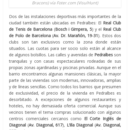
Bracons) vía Foter.com (VisulHunt)
Dos de las instalaciones deportivas más importantes de la
ciudad también están ubicadas en Pedralbes: El
Real Club
de Tenis de Barcelona
(
Bosch i Gimpera,
5
) y el
Real Club
de Polo de Barcelona
(
Av. Dr. Marañón, 19-31
). Estos dos
clubs son tan exclusivos como la zona donde están
situados. Las cuotas para ser socio solo están al alcance
de algunos bolsillos. Las calles y avenidas de
Pedralbes
son
tranquilas y con casas espectaculares rodeadas de sus
propias zonas ajardinadas y piscinas privadas. Aunque en el
barrio encontramos algunas mansiones clásicas, la mayor
parte de las viviendas son modernas, innovadoras, amplias
y de líneas sencillas. Como todos los barrios que presumen
de exclusividad, el precio de la vivienda en Pedralbes es
desorbitado. A excepciones de algunos restaurantes y
hoteles, no hay demasiada oferta comercial. Aunque sus
vecinos tienen el tema compras solucionado con algunos
centros comerciales cercanos como
El Corte Inglés de
Diagonal
(
Av. Diagonal, 617
),
L’illa Diagonal
(
Av. Diagonal,