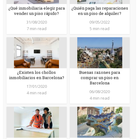
¿Qué inmobiliaria elegir para
¿Quién paga las reparaciones
vender un piso rápido?
en un piso de alquiler?
31/08/2020
09/05/2022
7 min read
5 min read
¿Existen los chollos
Buenas razones para
inmobiliarios en Barcelona?
comprar un piso en
Barcelona
17/01/2020
06/08/2020
4 min read
4 min read