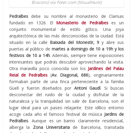
Bracons) vía Foter.com (VisualHunt)
Pedralbes
debe su nombre al monasterio de Clarisas
fundado en 1326. El
Monasterio de
Pedralbes
es un
conjunto monumental de estilo gótico. Una joya
arquitectónica de las más desconocidas de la ciudad. Está
situado en la calle
Baixada del Monestir, 9
y abre sus
puertas al público de
martes a domingo de 10 a 19h y los
festivos de 10 a 14h
. Además, siempre tiene exposiciones
interesantes que podrás descubrir aprovechando la visita.
Otra maravilla poco conocida son los
Jardines del
Palau
Reial de Pedralbes
(
Av. Diagonal, 686
), originariamente
formaban parte de una finca perteneciente a la familia
Güell y fueron diseñados por
Antoni Gaudí
. Si buscas
desconectar del ruido de la ciudad y disfrutar de la
naturaleza y la tranquilidad sin salir de Barcelona, son el
lugar ideal para un paseo relajante. Este idílico entorno
acoge cada año el famoso festival de música
Jardins de
Pedralbes
. Aunque es un barrio claramente residencial,
alberga la
Zona Universitaria
de Barcelona, transitada