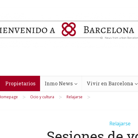
Propietarios
Inmo News
Vivir en Barcelona
>
>
>
Homepage
Ocio y cultura
Relajarse
Relajarse
Sesiones de y