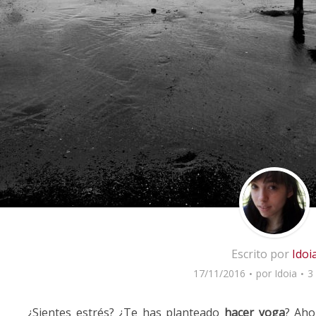
Escrito por
Idoi
17/11/2016
por
Idoia
3
¿Sientes estrés? ¿Te has planteado
hacer yoga
? Aho