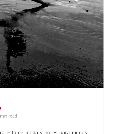
a
 min read
ra está de moda y no es para menos