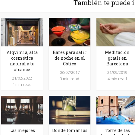
También te puede i
Alqvimia, alta
Bares para salir
Meditación
cosmética
de noche en el
gratis en
natural a tu
Gótico
Barcelona
alcance
03/07/2017
21/09/2019
21/02/2022
3 min read
4 min read
4 min read
Las mejores
Dónde tomar las
Torre de las