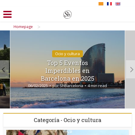
>
Homepage
Ocio y cultura
Top 5 Eventos
Imperdibles en
Barcelona en 2025
06/02/2025
por
ShBarcelona
4 min read
Categoría - Ocio y cultura