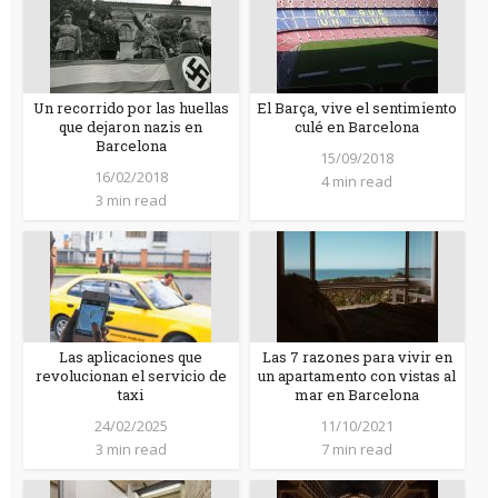
Un recorrido por las huellas
El Barça, vive el sentimiento
que dejaron nazis en
culé en Barcelona
Barcelona
15/09/2018
16/02/2018
4 min read
3 min read
Las aplicaciones que
Las 7 razones para vivir en
revolucionan el servicio de
un apartamento con vistas al
taxi
mar en Barcelona
24/02/2025
11/10/2021
3 min read
7 min read