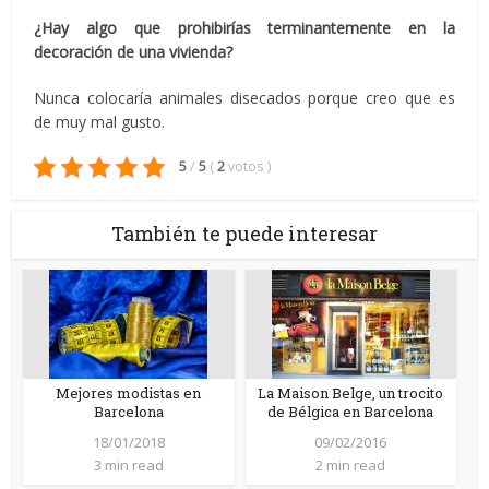
¿Hay algo que prohibirías terminantemente en la
decoración de una vivienda?
Nunca colocaría animales disecados porque creo que es
de muy mal gusto.
5
/
5
(
2
votos
)
También te puede interesar
Mejores modistas en
La Maison Belge, un trocito
Barcelona
de Bélgica en Barcelona
18/01/2018
09/02/2016
3 min read
2 min read