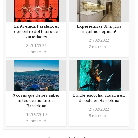
La Avenida Paralelo, el
Experiencias Sh 2: ¡Los
epicentro del teatro de
inquilinos opinan!
variedades
21/02/2022
20/01/2021
2 min read
3 min read
5 cosas que debes saber
Dónde escuchar música en
antes de mudarte a
directo en Barcelona
Barcelona
21/02/2022
16/09/2019
5 min read
5 min read