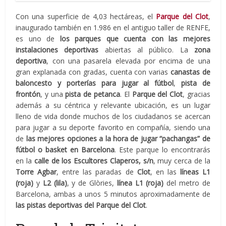
Con una superficie de 4,03 hectáreas, el
Parque del Clot
,
inaugurado también en 1.986 en el antiguo taller de RENFE,
es uno de
los parques que cuenta con las mejores
instalaciones deportivas
abiertas al público. La
zona
deportiva
, con una pasarela elevada por encima de una
gran explanada con gradas, cuenta con varias
canastas de
baloncesto y porterías para jugar al fútbol
,
pista de
frontón
, y una
pista de petanca
. El
Parque del Clot
, gracias
además a su céntrica y relevante ubicación, es un lugar
lleno de vida donde muchos de los ciudadanos se acercan
para jugar a su deporte favorito en compañía, siendo una
de
las mejores opciones a la hora de jugar “pachangas” de
fútbol o basket en Barcelona
. Este parque lo encontrarás
en la
calle de los Escultores Claperos, s/n
, muy cerca de la
Torre Agbar
, entre las paradas de
Clot
, en las
líneas L1
(roja)
y
L2 (lila)
, y de Glòries,
línea L1 (roja)
del metro de
Barcelona, ambas a unos 5 minutos aproximadamente de
las pistas deportivas del Parque del Clot
.