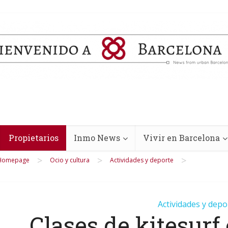
Propietarios
Inmo News
Vivir en Barcelona
>
>
>
Homepage
Ocio y cultura
Actividades y deporte
Actividades y depo
Clases de kitesurf