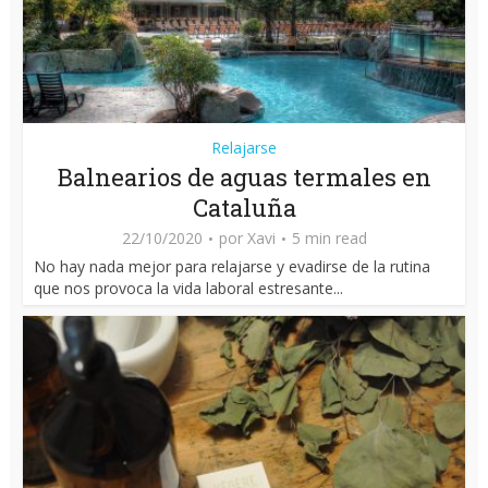
Relajarse
Balnearios de aguas termales en
Cataluña
22/10/2020
por
Xavi
5 min read
No hay nada mejor para relajarse y evadirse de la rutina
que nos provoca la vida laboral estresante...