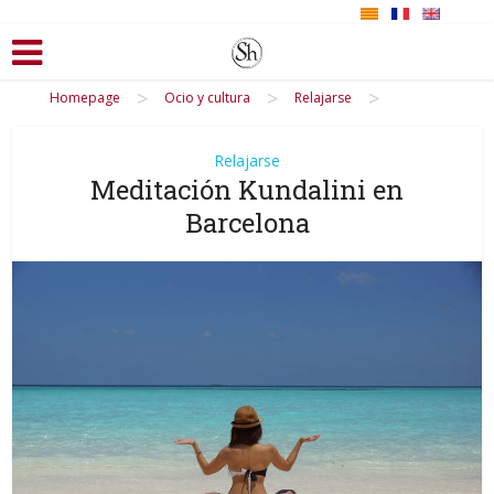
>
>
>
Homepage
Ocio y cultura
Relajarse
Relajarse
Meditación Kundalini en
Barcelona