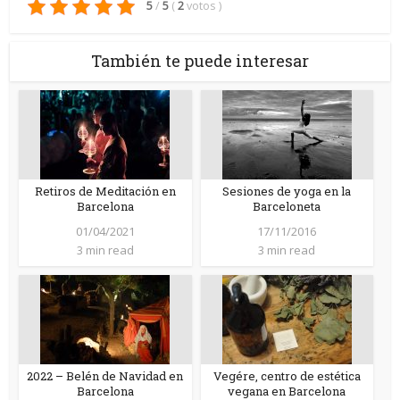
5
/
5
(
2
votos
)
También te puede interesar
Retiros de Meditación en
Sesiones de yoga en la
Barcelona
Barceloneta
01/04/2021
17/11/2016
3 min read
3 min read
2022 – Belén de Navidad en
Vegére, centro de estética
Barcelona
vegana en Barcelona