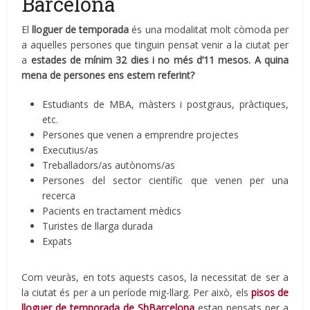
Barcelona
El
lloguer de temporada
és una modalitat molt còmoda per
a aquelles persones que tinguin pensat venir a la ciutat per
a
estades de mínim 32 dies i no més d’11 mesos. A quina
mena de persones ens estem referint?
Estudiants de MBA, màsters i postgraus, pràctiques,
etc.
Persones que venen a emprendre projectes
Executius/as
Treballadors/as autònoms/as
Persones del sector científic que venen per una
recerca
Pacients en tractament mèdics
Turistes de llarga durada
Expats
Com veuràs, en tots aquests casos, la necessitat de ser a
la ciutat és per a un període mig-llarg. Per això, els
pisos de
lloguer de temporada de ShBarcelona
estan pensats per a