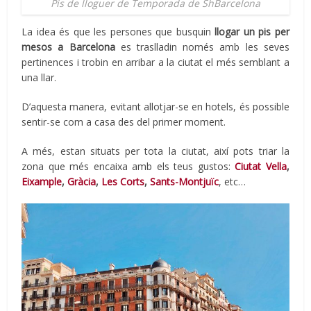
Pis de lloguer de Temporada de ShBarcelona
La idea és que les persones que busquin
llogar un pis per
mesos a Barcelona
es traslladin només amb les seves
pertinences i trobin en arribar a la ciutat el més semblant a
una llar.
D’aquesta manera, evitant allotjar-se en hotels, és possible
sentir-se com a casa des del primer moment.
A més, estan situats per tota la ciutat, així pots triar la
zona que més encaixa amb els teus gustos:
Ciutat Vella
,
Eixample
,
Gràcia
,
Les Corts
,
Sants-Montjuïc
, etc…