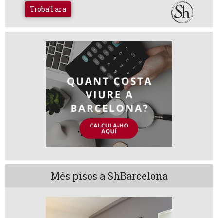
Troba'l ara
Més pisos a ShBarcelona