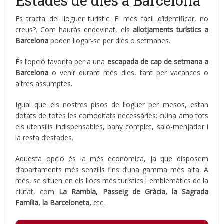
Estades de dies a Barcelona
Es tracta del lloguer turístic. El més fàcil d’identificar, no
creus?. Com hauràs endevinat, els
allotjaments turístics a
Barcelona
poden llogar-se per dies o setmanes.
És l’opció favorita per a una
escapada de cap de setmana a
Barcelona
o venir durant més dies, tant per vacances o
altres assumptes.
Igual que els nostres pisos de lloguer per mesos, estan
dotats de totes les comoditats necessàries: cuina amb tots
els utensilis indispensables, bany complet, saló-menjador i
la resta d’estades.
Aquesta opció és la més econòmica, ja que disposem
d’apartaments més senzills fins d’una gamma més alta. A
més, se situen en els llocs més turístics i emblemàtics de la
ciutat, com
La Rambla, Passeig de Gràcia, la Sagrada
Família, la Barceloneta,
etc.