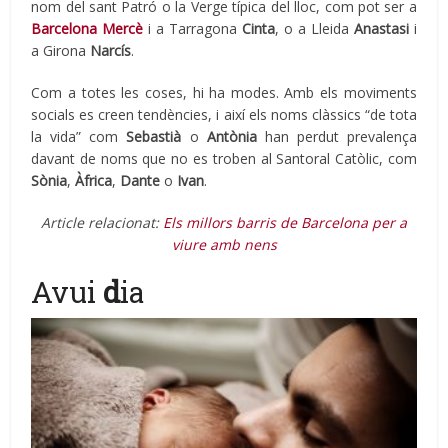
nom del sant Patró o la Verge típica del lloc, com pot ser a
Barcelona Mercè
i a Tarragona
Cinta
, o a Lleida
Anastasi
i
a Girona
Narcís
.
Com a totes les coses, hi ha modes. Amb els moviments
socials es creen tendències, i així els noms clàssics “de tota
la vida” com
Sebastià
o
Antònia
han perdut prevalença
davant de noms que no es troben al Santoral Catòlic, com
Sònia
,
Àfrica
,
Dante
o
Ivan
.
Article relacionat:
Els millors barris de Barcelona per a
viure amb nens
Avui
d
ia