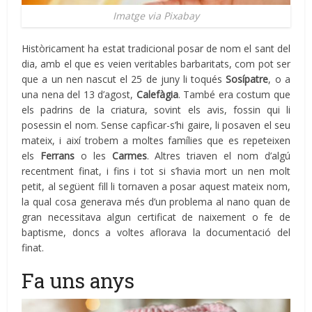
Imatge via Pixabay
Històricament ha estat tradicional posar de nom el sant del
dia, amb el que es veien veritables barbaritats, com pot ser
que a un nen nascut el 25 de juny li toqués
Sosípatre
, o a
una nena del 13 d’agost,
Calefàgia
. També era costum que
els padrins de la criatura, sovint els avis, fossin qui li
posessin el nom. Sense capficar-s’hi gaire, li posaven el seu
mateix, i així trobem a moltes famílies que es repeteixen
els
Ferrans
o les
Carmes
. Altres triaven el nom d’algú
recentment finat, i fins i tot si s’havia mort un nen molt
petit, al següent fill li tornaven a posar aquest mateix nom,
la qual cosa generava més d’un problema al nano quan de
gran necessitava algun certificat de naixement o fe de
baptisme, doncs a voltes aflorava la documentació del
finat.
Fa uns anys