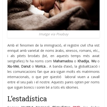
Imatge via Pixabay
Amb el fenomen de la immigració, el registre civil s’ha vist
enriquit amb varietat de noms àrabs, xinesos, romans, etc.,
i als pitets brodats (bé, en aquests temps més aviat
serigrafies) hi ha noms com
Mahamadou
o
Khadija
,
Wu
o
Xiu-Mei
,
Danut
o
Viorica
… A banda d’això, la globalització i
les comunicacions fan que ara siguin molts els matrimonis
internacionals, o que per qüestió laboral viuen a cavall
entre el seu país i el nostre. Aquests pares opten per noms
que siguin bonics i sonin bé a tots els idiomes.
L’estadística