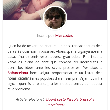
Escrit per
Mercedes
Quan ha de néixer una criatura, un dels trencaclosques dels
pares és quin nom li posaran. Abans que la cigonya aterri a
casa, s’ha de tenir resolt aquest gran dubte. Fins i tot la
xarxa és plena de gent que convida als internautes a
donar-los idees amb les seves propostes. Per això, a
ShBarcelona
hem volgut proporcionar-te un llistat dels
noms catalans
més populars d’ara i sempre. Vejam quin ha
sigut i quin és el planteig a les nostres terres per aquest
feliç problema.
Article relacionat:
Quant costa l’escola bressol a
Barcelona?