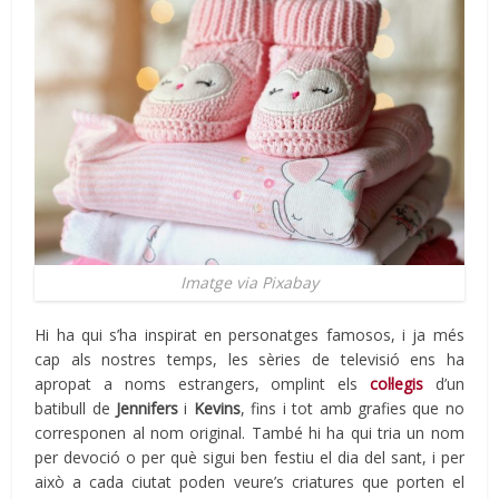
Imatge via Pixabay
Hi ha qui s’ha inspirat en personatges famosos, i ja més
cap als nostres temps, les sèries de televisió ens ha
apropat a noms estrangers, omplint els
col·legis
d’un
batibull de
Jennifers
i
Kevins
, fins i tot amb grafies que no
corresponen al nom original. També hi ha qui tria un nom
per devoció o per què sigui ben festiu el dia del sant, i per
això a cada ciutat poden veure’s criatures que porten el