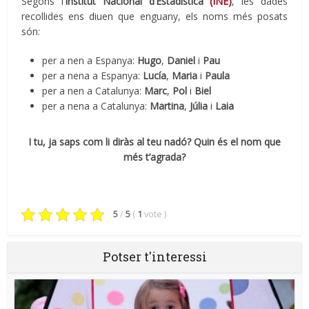
Segons l’
Institut Nacional d’Estadística
(INE)
, les dades
recollides ens diuen que enguany, els noms més posats
són:
per a nen a Espanya:
Hugo
,
Daniel
i
Pau
per a nena a Espanya:
Lucía
,
Maria
i
Paula
per a nen a Catalunya:
Marc
,
Pol
i
Biel
per a nena a Catalunya:
Martina
,
Júlia
i
Laia
I tu, ja saps com li diràs al teu nadó? Quin és el nom que
més t’agrada?
5
/
5
(
1
vote
)
Potser t'interessi