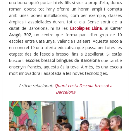
una bona opció portar-hi els fills si vius a prop d’ella, doncs
roman oberta tot l’any oferint un horari ampli i compta
amb unes bones instal·lacions, com per exemple, classes
àmplies i assolellades durant tot el dia. Sense sortir de la
ciutat de Barcelona, hi ha les
Escolàpies Llúria
, al
Carrer
Aragó, 302
, un centre que forma part d’un grup de 10
escoles entre Catalunya, València i Balears. Aquesta escola
en concret té una oferta educativa que passa per totes les
etapes: des de l’escola bressol fins a Batxillerat. Si estàs
buscant
escoles bressol bilingües de Barcelona
que també
ensenyin francès, aquesta és la teva. A més, és una escola
molt innovadora i adaptada a les noves tecnologies.
Article relacionat:
Quant costa l’escola bressol a
Barcelona