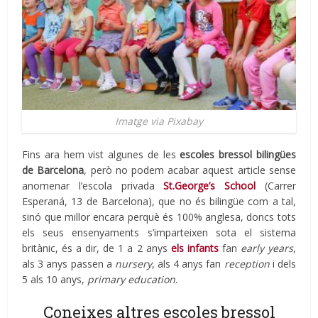
Imatge via Pixabay
Fins ara hem vist algunes de les
escoles bressol bilingües
de Barcelona
, però no podem acabar aquest article sense
anomenar l’escola privada
St.George’s School
(Carrer
Esperaná, 13 de Barcelona), que no és bilingüe com a tal,
sinó que millor encara perquè és 100% anglesa, doncs tots
els seus ensenyaments s’imparteixen sota el sistema
britànic, és a dir, de 1 a 2 anys
els infants
fan
early years
,
als 3 anys passen a
nursery
, als 4 anys fan
reception
i dels
5 als 10 anys,
primary education
.
Coneixes altres escoles bressol