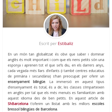
Escrit per
Estibaliz
En un món tan globalitzat és obvi que saber i dominar
anglès és molt important i com que els nens petits són una
esponja i aprenen tot el que se’ls diu, en els darrers anys,
cada vegada més llars d’infants (i també centres educatius
de primària i secundària) s’han preocupat per oferir un
ensenyament bilingüe
. La immersió en aquest tipus
d’ensenyament és total, és a dir, les classes s’imparteixen
en anglès per tal que els més menuts es familiaritzin amb
aquest idioma des de ben petits. En aquest article de
ShBarcelona
t’oferim un llistat amb les millors
escoles
bressol bilingües de Barcelona
.