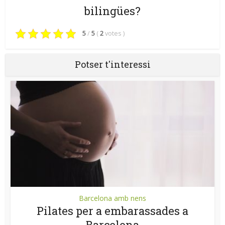
bilingües?
5
/
5
(
2
votes
)
Potser t'interessi
Barcelona amb nens
Pilates per a embarassades a
Barcelona