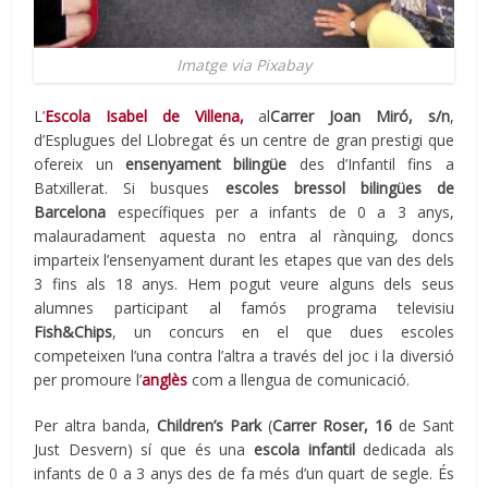
Imatge via Pixabay
L’
Escola Isabel de Villena,
al
Carrer Joan Miró, s/n
,
d’Esplugues del Llobregat és un centre de gran prestigi que
ofereix un
ensenyament bilingüe
des d’Infantil fins a
Batxillerat. Si busques
escoles bressol bilingües de
Barcelona
específiques per a infants de 0 a 3 anys,
malauradament aquesta no entra al rànquing, doncs
imparteix l’ensenyament durant les etapes que van des dels
3 fins als 18 anys. Hem pogut veure alguns dels seus
alumnes participant al famós programa televisiu
Fish&Chips
, un concurs en el que dues escoles
competeixen l’una contra l’altra a través del joc i la diversió
per promoure l’
anglès
com a llengua de comunicació.
Per altra banda,
Children’s Park
(
Carrer Roser, 16
de Sant
Just Desvern) sí que és una
escola infantil
dedicada als
infants de 0 a 3 anys des de fa més d’un quart de segle. És