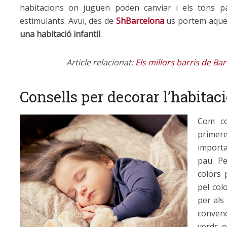
habitacions on juguen poden canviar i els tons p
estimulants. Avui, des de
ShBarcelona
us portem aques
una habitació infantil
.
Article relacionat:
Els millors barris de B
Consells per decorar l’habitac
Com co
primer
importa
pau. P
colors 
pel col
per als
conven
verds 