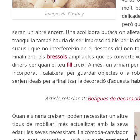
molt b
Imatge via Pixabay
delicad
però qu
seran un altre encert. Una acollidora butaca on allet
tranquil·la també hauria de ser imprescindible per la de
suaus i que no interfereixin en el descans del nen ta
Finalment, els
bressols
ampliables que es converteixe
diners per quan el teu
fill
creixi. A més, un armari pe
incorporat i calaixera, per guardar objectes o la rob
serien ideals per a finalitzar la decoració d’aquesta
habi
Article relacionat:
Botigues de decoració
Quan els
nens
creixen, poden necessitar un altre
tipus de mobiliari més actualitzat amb la seva
edat i les seves necessitats. La còmoda-canviador