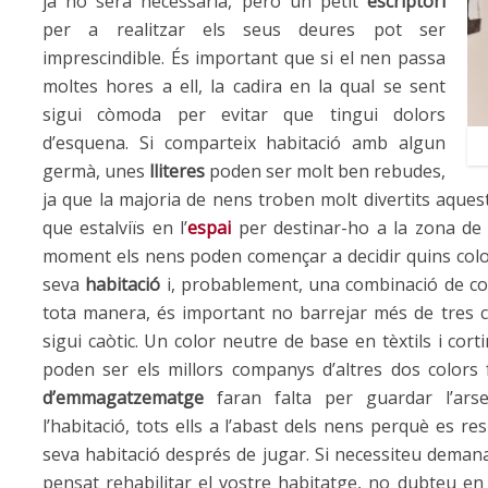
ja no serà necessària, però un petit
escriptori
per a realitzar els seus deures pot ser
imprescindible. És important que si el nen passa
moltes hores a ell, la cadira en la qual se sent
sigui còmoda per evitar que tingui dolors
d’esquena. Si comparteix habitació amb algun
germà, unes
lliteres
poden ser molt ben rebudes,
ja que la majoria de nens troben molt divertits aques
que estalviïs en l’
espai
per destinar-ho a la zona de 
moment els nens poden començar a decidir quins color
seva
habitació
i, probablement, una combinació de col
tota manera, és important no barrejar més de tres c
sigui caòtic. Un color neutre de base en tèxtils i corti
poden ser els millors companys d’altres dos colors 
d’emmagatzematge
faran falta per guardar l’ars
l’habitació, tots ells a l’abast dels nens perquè es r
seva habitació després de jugar. Si necessiteu demana
pensat rehabilitar el vostre habitatge, no dubteu e