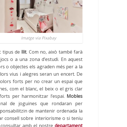
Imatge via Pixabay
t tipus de
llit
. Com no, això també farà
jocs o a una zona d’estudi. En aquest
s o objectes els agraden més per a la
ors vius i alegres seran un encert. De
olors forts per no crear un espai que
nes, com el blanc, el beix o el gris clar
forts per harmonitzar l’espai.
Mobles
enal de joguines que rondaran per
esponsabilitzin de mantenir ordenada la
r consell sobre interiorisme o si teniu
n consultar amb el nostre
departament