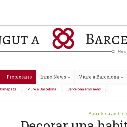
Propietaris
Inmo News
Viure a Barcelona
Homepage
Viure a Barcelona
Barcelona amb nens
>
>
>
Barcelona amb n
Decorar una habit