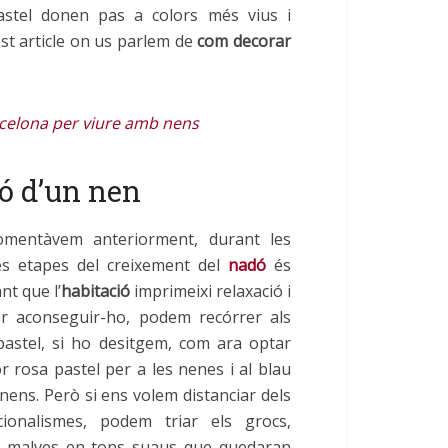
astel donen pas a colors més vius i
t article on us parlem de
com decorar
arcelona per viure amb nens
ió d’un nen
mentàvem anteriorment, durant les
es etapes del creixement del
nadó
és
nt que l’
habitació
imprimeixi relaxació i
er aconseguir-ho, podem recórrer als
pastel, si ho desitgem, com ara optar
or rosa pastel per a les nenes i al blau
 nens. Però si ens volem distanciar dels
cionalismes, podem triar els grocs,
o malves en tons suaus que quedaran