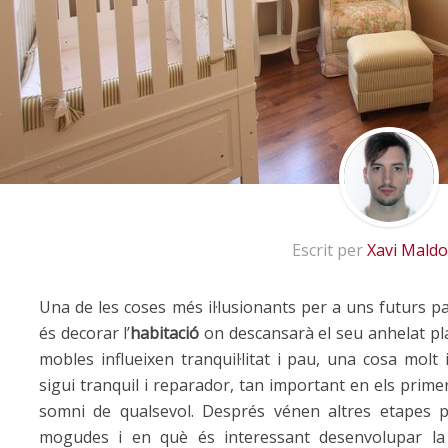
Escrit per
Xavi Mald
Una de les coses més
il·lusionants
per a uns futurs pa
és decorar l’
habitació
on descansarà el seu anhelat pla
mobles influeixen tranquil·litat i pau, una cosa molt
sigui tranquil i reparador, tan important en els prime
somni de qualsevol. Després vénen altres etapes p
mogudes i en què és interessant desenvolupar la 