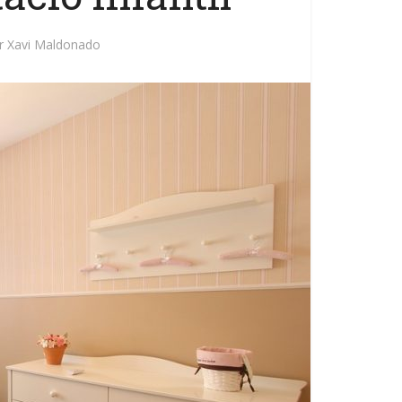
r
Xavi Maldonado