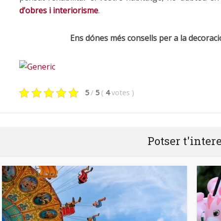
d’obres i interiorisme
.
Ens dónes més consells per a la decoració
5
/
5
(
4
votes
)
Potser t'inter