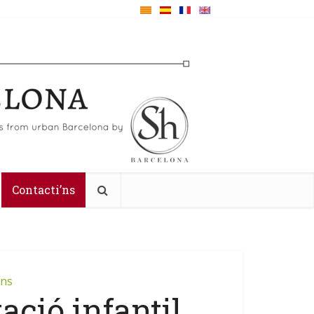
Contacti’ns
ens
ació infantil