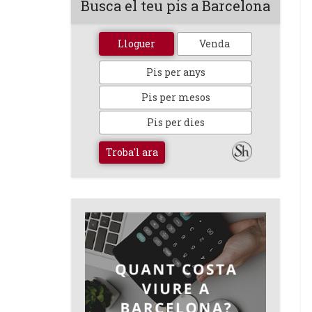
Busca el teu pis a Barcelona
Lloguer
Venda
Pis per anys
Pis per mesos
Pis per dies
Troba'l ara