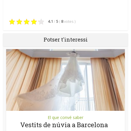
4.1
/
5
(
8
votes
)
Potser t'interessi
El que convé saber
Vestits de núvia a Barcelona