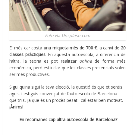
Foto vía Unsplash.com
El més car costa
una miqueta més de 700 €
, a canvi de
20
classes pràctiques
. En aquesta autoescola, a diferència de
l’altra, la teoria es pot realitzar
online
de forma més
econòmica, però està clar que les classes presencials solen
ser més productives.
Sigui quina sigui la teva elecció, la qüestió és que et sentis
agust i estiguis convençut de l’autoescola de Barcelona
que triis, ja que és un procès pesat i cal estar ben motivat.
¡Ànims!
En recomanes cap altra autoescola de Barcelona?