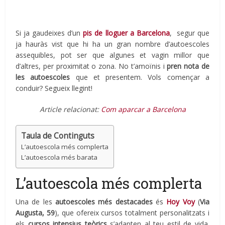
Si ja gaudeixes d’un
pis de lloguer a Barcelona
, segur que
ja hauràs vist que hi ha un gran nombre d’autoescoles
assequibles, pot ser que algunes et vagin millor que
d’altres, per proximitat o zona. No t’amoïnis i
pren nota de
les autoescoles
que et presentem. Vols començar a
conduir? Segueix llegint!
Article relacionat:
Com aparcar a Barcelona
Taula de Continguts
L’autoescola més complerta
L’autoescola més barata
L’autoescola més complerta
Una de les
autoescoles més destacades
és
Hoy Voy
(
Via
Augusta, 59
), que ofereix cursos totalment personalitzats i
els
cursos intensius teòrics
s’adapten al teu estil de vida.