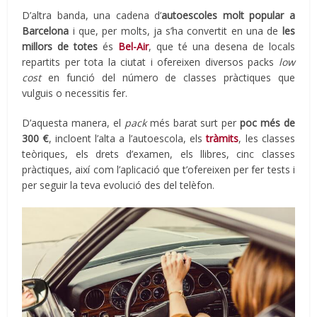
D’altra banda, una cadena d’
autoescoles molt popular a
Barcelona
i que, per molts, ja s’ha convertit en una de
les
millors de totes
és
Bel-Air
, que té una desena de locals
repartits per tota la ciutat i ofereixen diversos packs
low
cost
en funció del número de classes pràctiques que
vulguis o necessitis fer.
D’aquesta manera, el
pack
més barat surt per
poc més de
300 €
, incloent l’alta a l’autoescola, els
tràmits
, les classes
teòriques, els drets d’examen, els llibres, cinc classes
pràctiques, així com l’aplicació que t’ofereixen per fer tests i
per seguir la teva evolució des del telèfon.