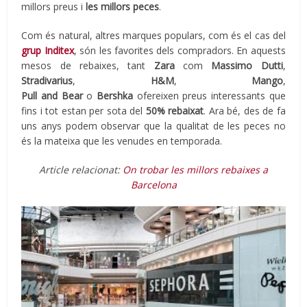
millors preus i
les millors peces
.
Com és natural, altres marques populars, com és el cas del
grup
Inditex
, són les favorites dels compradors. En aquests
mesos de rebaixes, tant
Zara
com
Massimo
Dutti
,
Stradivarius
,
H&M
,
Mango
,
Pull
and
Bear
o
Bershka
ofereixen preus interessants que
fins i tot estan per sota del
50% rebaixat
. Ara bé, des de fa
uns anys podem observar que la qualitat de les peces no
és la mateixa que les venudes en temporada.
Article relacionat:
On trobar les millors rebaixes a
Barcelona