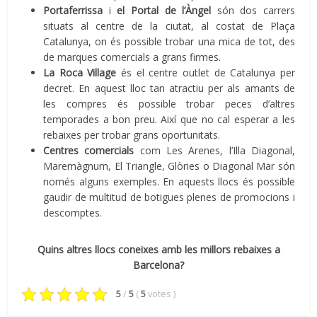
Portaferrissa
i
el Portal de l’Àngel
són dos carrers
situats al centre de la ciutat, al costat de Plaça
Catalunya, on és possible trobar una mica de tot, des
de marques comercials a grans firmes.
La Roca
Village
és el centre outlet de Catalunya per
decret. En aquest lloc tan atractiu per als amants de
les compres és possible trobar peces d’altres
temporades a bon preu. Així que no cal esperar a les
rebaixes per trobar grans oportunitats.
Centres comercials
com Les Arenes, l’Illa Diagonal,
Maremàgnum, El Triangle, Glòries o Diagonal Mar són
només alguns exemples. En aquests llocs és possible
gaudir de multitud de botigues plenes de promocions i
descomptes.
Quins altres llocs coneixes amb les millors rebaixes a
Barcelona?
5
/
5
(
5
votes
)