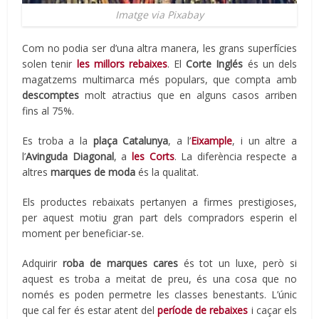
Imatge via Pixabay
Com no podia ser d’una altra manera, les grans superfícies
solen tenir
les millors rebaixes
. El
Corte Inglés
és un dels
magatzems multimarca més populars, que compta amb
descomptes
molt atractius que en alguns casos arriben
fins al 75%.
Es troba a la
plaça Catalunya
, a l’
Eixample
, i un altre a
l’
Avinguda Diagonal
, a
les Corts
. La diferència respecte a
altres
marques de moda
és la qualitat.
Els productes rebaixats pertanyen a firmes prestigioses,
per aquest motiu gran part dels compradors esperin el
moment per beneficiar-se.
Adquirir
roba de marques cares
és tot un luxe, però si
aquest es troba a meitat de preu, és una cosa que no
només es poden permetre les classes benestants. L’únic
que cal fer és estar atent del
període de rebaixes
i caçar els