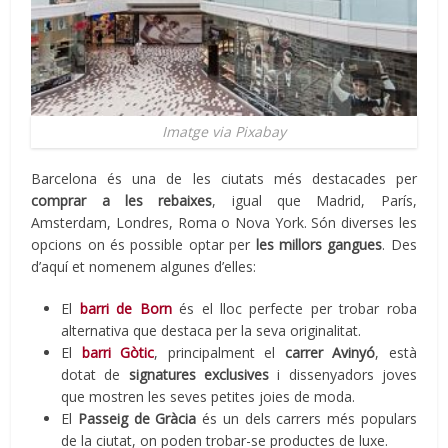
Imatge via Pixabay
Barcelona és una de les ciutats més destacades per
comprar a les rebaixes
, igual que Madrid, París,
Amsterdam, Londres, Roma o Nova York. Són diverses les
opcions on és possible optar per
les millors gangues
. Des
d’aquí et nomenem algunes d’elles:
El
barri de Born
és el lloc perfecte per trobar roba
alternativa que destaca per la seva originalitat.
El
barri Gòtic
, principalment el
carrer Avinyó
, està
dotat de
signatures exclusives
i dissenyadors joves
que mostren les seves petites joies de moda.
El
Passeig de Gràcia
és un dels carrers més populars
de la ciutat, on poden trobar-se productes de luxe.