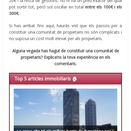
20€ i la resta de gestions, no hi ha un preu exacte del qual
pot sortir tot, però sol oscil·lar en total
entre els 100€ i els
300€.
Si has arribat fins aquí, hauràs vist que els passos per a
constituir una comunitat de propietaris no són complicats i
no suposa un cost molt elevat per als propietaris.
Alguna vegada has hagut de constituir una comunitat de
propietaris? Explica’ns la teva experiència en els
comentaris.
Top 5 articles immobiliaris 🏠