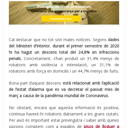
Cal destacar que no tot són males notícies. Segons
dades
del Ministeri d’Interior
,
durant el primer semestre de 2020
hi ha hagut un descens total del 24,8% en infraccions
penals.
Concretament, s’han produït un 31,4% menys de
robatoris amb violència o intimidació, un 31,1% de
robatoris amb força en domicilis i un 44,7% menys de furts.
Bona part d’aquest descens
està relacionat amb l’aplicació
de l’estat d’alarma que es va decretar el passat mes de
març a causa de la pandèmia mundial de Coronavirus.
No obstant, encara que aquesta informació és positiva,
continua havent-hi robatoris diàriament a les grans ciutats.
Per això és important estar previngut/a i saber amb quines
opcions comptem com a inquilins de
pisos de lloguer a