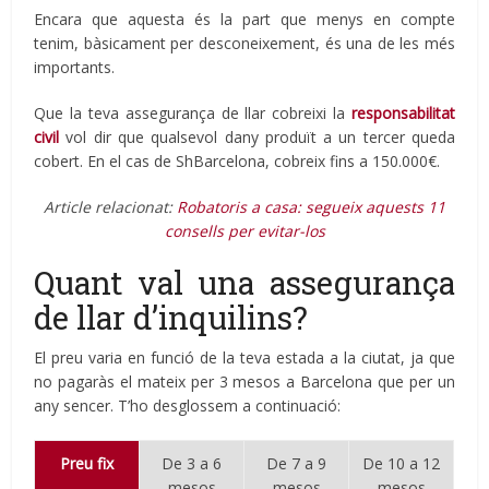
Encara que aquesta és la part que menys en compte
tenim, bàsicament per desconeixement, és una de les més
importants.
Que la teva assegurança de llar cobreixi la
responsabilitat
civil
vol dir que qualsevol dany produït a un tercer queda
cobert. En el cas de ShBarcelona, cobreix fins a 150.000€.
Article relacionat:
Robatoris a casa: segueix aquests 11
consells per evitar-los
Quant val una assegurança
de llar d’inquilins?
El preu varia en funció de la teva estada a la ciutat, ja que
no pagaràs el mateix per 3 mesos a Barcelona que per un
any sencer. T’ho desglossem a continuació:
Preu fix
De 3 a 6
De 7 a 9
De 10 a 12
mesos
mesos
mesos