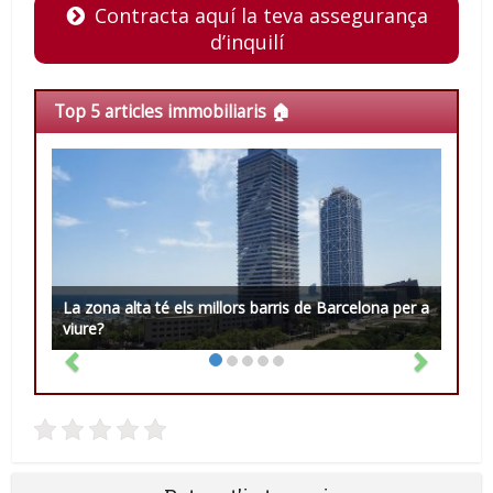
Contracta aquí la teva assegurança
d’inquilí
Top 5 articles immobiliaris 🏠
La zona alta té els millors barris de Barcelona per a
viure?