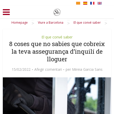
>
>
>
Homepage
Viure a Barcelona
El que convé saber
El que convé saber
8 coses que no sabies que cobreix
la teva assegurança d’inquilí de
lloguer
15/02/2022
Afegir comentari
per
Mireia Garcia Sans