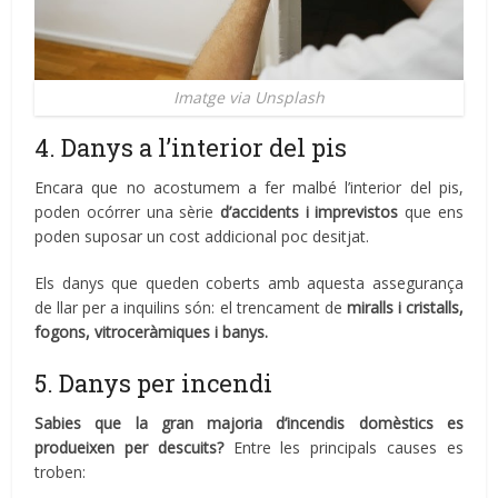
Imatge via Unsplash
4. Danys a l’interior del pis
Encara que no acostumem a fer malbé l’interior del pis,
poden ocórrer una sèrie
d’accidents i imprevistos
que ens
poden suposar un cost addicional poc desitjat.
Els danys que queden coberts amb aquesta assegurança
de llar per a inquilins són: el trencament de
miralls i cristalls,
fogons, vitroceràmiques i banys.
5. Danys per incendi
Sabies que la gran majoria d’incendis domèstics es
produeixen per descuits?
Entre les principals causes es
troben: