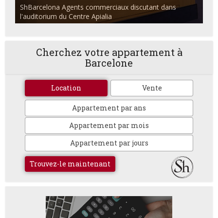
ShBarcelona Agents commerciaux discutant dans
l'auditorium du Centre Apialia
L'auditorium du Centre Apialia avec le logo ShBarcelona
Cherchez votre appartement à
Barcelone
Location
Vente
Appartement par ans
Appartement par mois
Appartement par jours
Trouvez-le maintenant