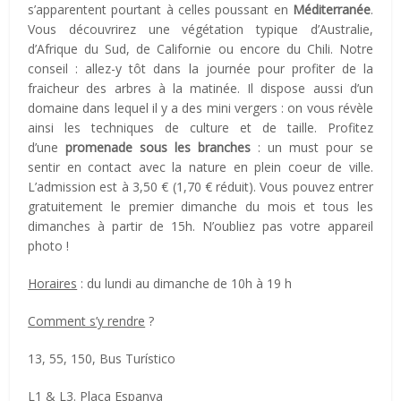
s’apparentent pourtant à celles poussant en
Méditerranée
.
Vous découvrirez une végétation typique d’Australie,
d’Afrique du Sud, de Californie ou encore du Chili. Notre
conseil : allez-y tôt dans la journée pour profiter de la
fraicheur des arbres à la matinée.
Il dispose aussi d’un
domaine dans lequel il y a des mini vergers : on vous révèle
ainsi les techniques de culture et de taille. Profitez
d’une
promenade sous les branches
: un must pour se
sentir en contact avec la nature en plein coeur de ville.
L’a
dmission est à 3,50 € (1,70 € réduit). Vous pouvez entrer
gratuitement le premier dimanche du mois et tous les
dimanches à partir de 15h. N’oubliez pas votre appareil
photo !
Horaires
: du lundi au dimanche de 10h à 19 h
Comment s’y rendre
?
13, 55, 150, Bus Turístico
L1 & L3. Plaça Espanya