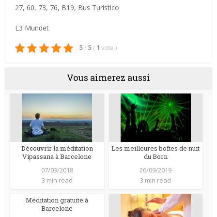
27, 60, 73, 76, B19, Bus Turístico
L3 Mundet
5
/
5
(
1
vote
)
Vous aimerez aussi
Découvrir la méditation
Les meilleures boîtes de nuit
Vipassana à Barcelone
du Born
07/03/2018
26/09/2019
3 min read
3 min read
Méditation gratuite à
Barcelone