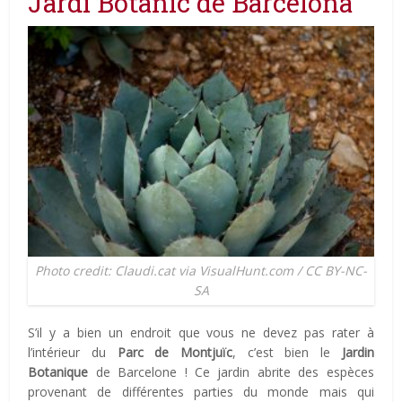
Jardí Botànic de Barcelona
Photo credit: Claudi.cat via VisualHunt.com / CC BY-NC-
SA
S’il y a bien un endroit que vous ne devez pas rater à
l’intérieur du
Parc de Montjuïc
, c’est bien le
Jardin
Botanique
de Barcelone ! Ce jardin abrite des espèces
provenant de différentes parties du monde mais qui