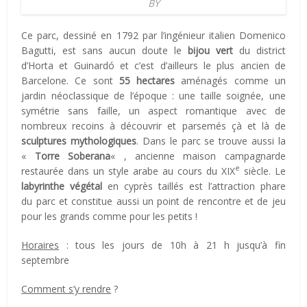
BY
Ce parc, dessiné en 1792 par l’ingénieur italien Domenico
Bagutti, est sans aucun doute le
bijou vert
du district
d’Horta et Guinardó et c’est d’ailleurs le plus ancien de
Barcelone. Ce sont
55 hectares
aménagés comme un
jardin néoclassique de l’époque : une taille soignée, une
symétrie sans faille, un aspect romantique avec de
nombreux recoins à découvrir et parsemés çà et là de
sculptures mythologiques
. Dans le parc se trouve aussi la
«
Torre Soberana
« , ancienne maison campagnarde
e
restaurée dans un style arabe au cours du XIX
siècle. Le
labyrinthe végétal
en
cyprès taillés est l’attraction phare
du parc et constitue aussi un point de rencontre et de jeu
pour les grands comme pour les petits !
Horaires
: tous les jours de 10h à 21 h jusqu’à fin
septembre
Comment s’y rendre
?