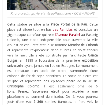
Photo credit: guylp via VisualHunt.com / CC BY-NC-ND
Cette statue se situe à la
Place Portal de la Pau
. Cette
place est située tout en bas
des Ramblas
et constitue un
gigantesque carrefour qui relie
l’Avenue Parallel
au Passeig
Colomb, une étape indispensable pour traverser la ville
d’ouest en est. Cette statue se nomme
Mirador de Colomb
et représente l’explorateur debout, bras et doigt tendus
vers la mer. Elle a été construite par l’architecte
Gaietà
Buigas
en 1888 à l’occasion de la première
exposition
universelle
ayant jamais eu lieu en Espagne. Le monument
est constitué d’un socle de pierre, surmontée d’une
colonne de fer de style corinthien. Le socle en pierre est
sculpté et représente des épisodes phare de la vie de
Christophe Colomb
. Il est également orné de 6
lions. Prenez l’ascenseur étroit pour accéder à une
plateforme au sommet du mirador. De là, vous pourrez
jouir d’une
vue à 360
sur les Ramblas, le Port Vell, le