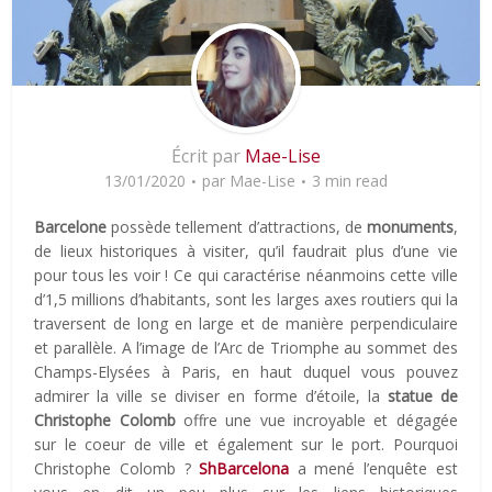
Écrit par
Mae-Lise
13/01/2020
par
Mae-Lise
3 min read
Barcelone
possède tellement d’attractions, de
monuments
,
de lieux historiques à visiter, qu’il faudrait plus d’une vie
pour tous les voir ! Ce qui caractérise néanmoins cette ville
d’1,5 millions d’habitants, sont les larges axes routiers qui la
traversent de long en large et de manière perpendiculaire
et parallèle. A l’image de l’Arc de Triomphe au sommet des
Champs-Elysées à Paris, en haut duquel vous pouvez
admirer la ville se diviser en forme d’étoile, la
statue de
Christophe Colomb
offre une vue incroyable et dégagée
sur le coeur de ville et également sur le port. Pourquoi
Christophe Colomb ?
ShBarcelona
a mené l’enquête est