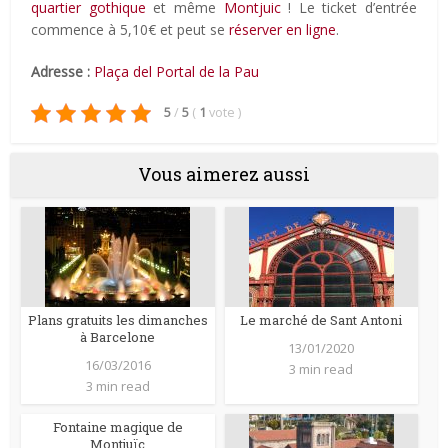
quartier gothique
et même
Montjuic
! Le ticket d’entrée
commence à 5,10€ et peut se
réserver en ligne
.
Adresse :
Plaça del Portal de la Pau
5
/
5
(
1
vote
)
Vous aimerez aussi
Plans gratuits les dimanches
Le marché de Sant Antoni
à Barcelone
13/01/2020
16/03/2016
3 min read
3 min read
Fontaine magique de
Montjuïc