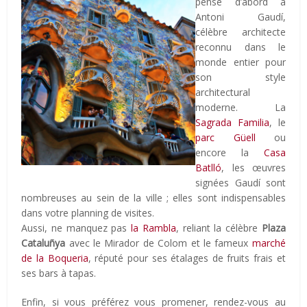
pense d’abord à
Antoni Gaudí,
célèbre architecte
reconnu dans le
monde entier pour
son style
architectural
moderne. La
Sagrada Familia
, le
parc Güell
ou
encore la
Casa
Batlló
, les œuvres
signées Gaudí sont
nombreuses au sein de la ville ; elles sont indispensables
dans votre planning de visites.
Aussi, ne manquez pas
la Rambla
, reliant la célèbre
Plaza
Cataluñya
avec le Mirador de Colom et le fameux
marché
de la Boqueria
, réputé pour ses étalages de fruits frais et
ses bars à tapas.
Enfin, si vous préférez vous promener, rendez-vous au