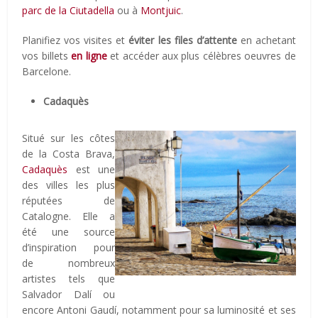
parc de la Ciutadella
ou à
Montjuic
.
Planifiez vos visites et
éviter les files d’attente
en achetant
vos billets
en ligne
et accéder aux plus célèbres oeuvres de
Barcelone.
Cadaquès
Situé sur les côtes
de la Costa Brava,
Cadaquès
est une
des villes les plus
réputées de
Catalogne. Elle a
été une source
d’inspiration pour
de nombreux
artistes tels que
Salvador Dalí ou
encore Antoni Gaudí, notamment pour sa luminosité et ses