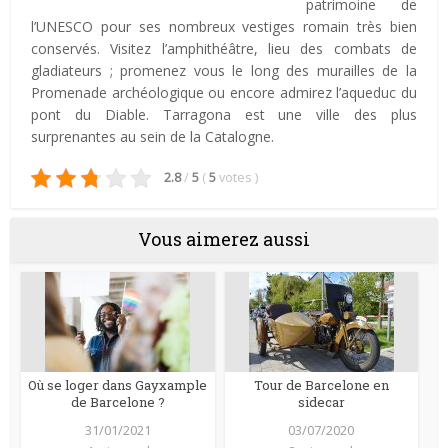
patrimoine de
l’UNESCO pour ses nombreux vestiges romain très bien
conservés. Visitez l’amphithéâtre, lieu des combats de
gladiateurs ; promenez vous le long des murailles de la
Promenade archéologique ou encore admirez l’aqueduc du
pont du Diable. Tarragona est une ville des plus
surprenantes au sein de la Catalogne.
2.8
/
5
(
5
votes
)
Vous aimerez aussi
Où se loger dans Gayxample
Tour de Barcelone en
de Barcelone ?
sidecar
31/01/2021
03/07/2020