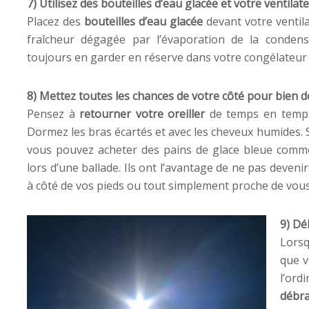
7) Utilisez des bouteilles d’eau glacée et votre ventilat
Placez des
bouteilles d’eau glacée
devant votre ventila
fraîcheur dégagée par l’évaporation de la condens
toujours en garder en réserve dans votre congélateur 
8) Mettez toutes les chances de votre côté pour bien 
Pensez à
retourner votre oreiller
de temps en temps. 
Dormez les bras écartés et avec les cheveux humides. S
vous pouvez acheter des pains de glace bleue comme
lors d’une ballade. Ils ont l’avantage de ne pas devenir
à côté de vos pieds ou tout simplement proche de vous 
9) Dé
Lorsq
que v
l’or
débr