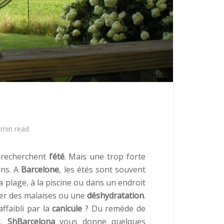
 min read
s recherchent
l’été
. Mais une trop forte
ins. A
Barcelone
, les étés sont souvent
 plage, à la piscine ou dans un endroit
îner des malaises ou une
déshydratation
.
ffaibli par la
canicule
? Du remède de
t,
ShBarcelona
vous donne quelques