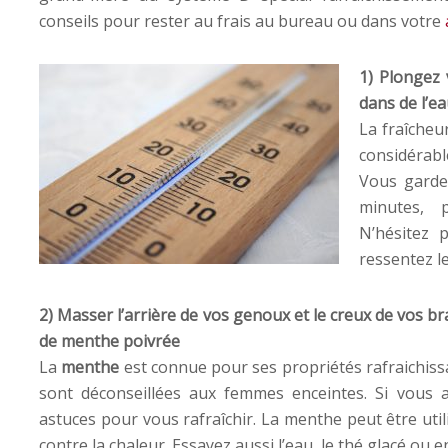
conseils pour rester au frais au bureau ou dans votre
1) Plongez 
dans de l’e
La fraîcheu
considérab
Vous garder
minutes, 
N’hésitez 
ressentez l
2) Masser l’arrière de vos genoux et le creux de vos br
de menthe poivrée
La
menthe
est connue pour ses propriétés rafraichissan
sont déconseillées aux femmes enceintes. Si vous a
astuces pour vous rafraîchir. La menthe peut être uti
contre la chaleur. Essayez aussi l’eau, le thé glacé ou 