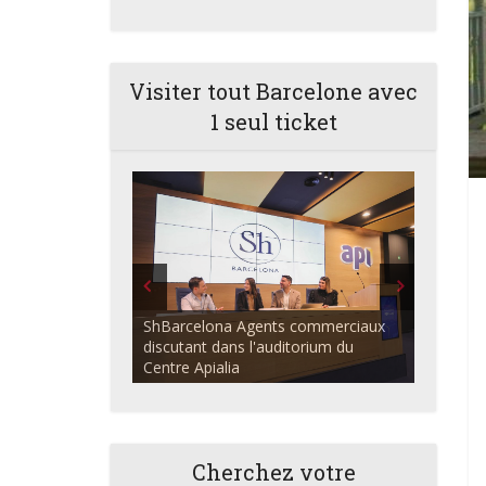
Visiter tout Barcelone avec
1 seul ticket
ShBarcelona Agents commerciaux
discutant dans l'auditorium du
Centre Apialia
Cherchez votre