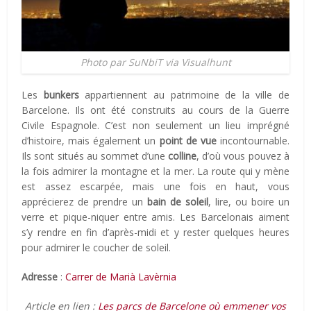
Photo par SuNbiT via Visualhunt
Les
bunkers
appartiennent au patrimoine de la ville de
Barcelone. Ils ont été construits au cours de la Guerre
Civile Espagnole. C’est non seulement un lieu imprégné
d’histoire, mais également un
point de vue
incontournable.
Ils sont situés au sommet d’une
colline
, d’où vous pouvez à
la fois admirer la montagne et la mer. La route qui y mène
est assez escarpée, mais une fois en haut, vous
apprécierez de prendre un
bain de soleil
, lire, ou boire un
verre et pique-niquer entre amis. Les Barcelonais aiment
s’y rendre en fin d’après-midi et y rester quelques heures
pour admirer le coucher de soleil.
Adresse
:
Carrer de Marià Lavèrnia
Article en lien :
Les parcs de Barcelone où emmener vos