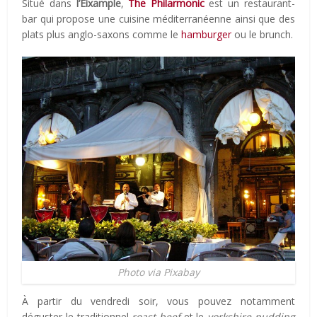
Situé dans
l’Eixample
,
The Philarmonic
est un restaurant-
bar qui propose une cuisine méditerranéenne ainsi que des
plats plus anglo-saxons comme le
hamburger
ou le brunch.
Photo via Pixabay
À partir du vendredi soir, vous pouvez notamment
déguster le traditionnel
roast beef
et le
yorkshire pudding