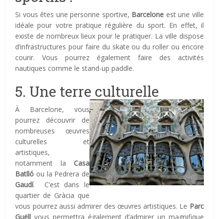
Si vous êtes une personne sportive,
Barcelone
est une ville
idéale pour votre pratique régulière du sport. En effet, il
existe de nombreux lieux pour le pratiquer. La ville dispose
d’infrastructures pour faire du skate ou du roller ou encore
courir. Vous pourrez également faire des activités
nautiques comme le stand-up paddle.
5. Une terre culturelle
À Barcelone, vous
pourrez découvrir de
nombreuses œuvres
culturelles et
artistiques,
notamment la
Casa
Batlló
ou la Pedrera de
Gaudí
. C’est dans le
quartier de Gràcia que
vous pourrez aussi admirer des œuvres artistiques. Le
Parc
Guëll
vous permettra également d’admirer un magnifique