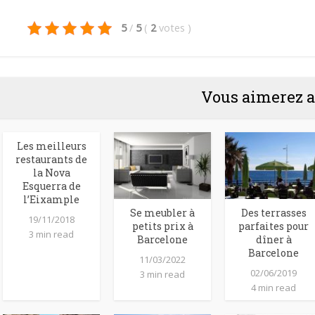
5
/
5
(
2
votes
)
Vous aimerez a
Les meilleurs
restaurants de
la Nova
Esquerra de
l’Eixample
Se meubler à
Des terrasses
19/11/2018
petits prix à
parfaites pour
3 min read
Barcelone
dîner à
Barcelone
11/03/2022
02/06/2019
3 min read
4 min read