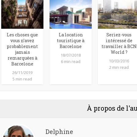
Les choses que
La location
Seriez-vous
vous n’avez
touristique à
intéressé de
probablement
Barcelone
travailler à BCN
jamais
World ?
18/07/2018
remarquées à
10/03/2016
6 min read
Barcelone
2 min read
26/11/2019
5 min read
À propos de l'a
Delphine