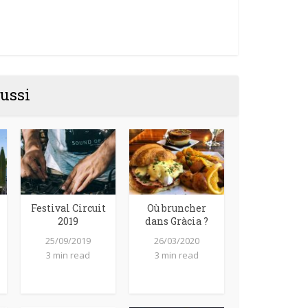
ussi
Festival Circuit
Où bruncher
2019
dans Gràcia ?
25/09/2019
26/03/2020
3 min read
3 min read