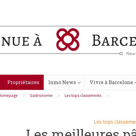
Propriétaires
Inmo News
Vivre à Barcelone
>
>
>
Homepage
Gastronomie
Les tops classements
Les tops classeme
Les meilleures pâ