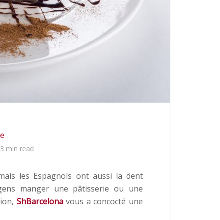
e
3 min read
ais les Espagnols ont aussi la dent
 gens manger une pâtisserie ou une
sion,
ShBarcelona
vous a concocté une