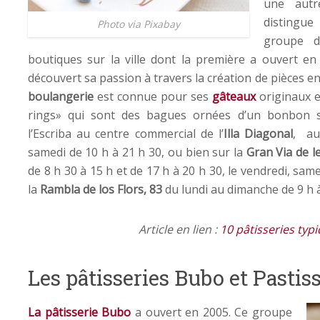
une autr
distingue
Photo via Pixabay
groupe d
boutiques sur la ville dont la première a ouvert en 
découvert sa passion à travers la création de pièces e
boulangerie
est connue pour ses
gâteaux
originaux e
rings» qui sont des bagues ornées d’un bonbon su
l’Escriba au centre commercial de l’
Illa Diagonal
, a
samedi de 10 h à 21 h 30, ou bien sur la
Gran Via de le
de 8 h 30 à 15 h et de 17 h à 20 h 30, le vendredi, sam
la
Rambla de los Flors, 83
du lundi au dimanche de 9 h à
Article en lien :
10 pâtisseries typ
Les pâtisseries Bubo et Pastis
La pâtisserie Bubo
a ouvert en 2005. Ce groupe