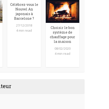
Célébrez-vous le
Nouvel An
japonais à
Barcelone ?
27/12/2018
Choisir le bon
4 min read
système de
chauffage pour
la maison
08/02/2020
4 min read
uteur