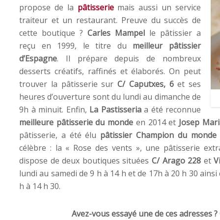
propose de la
pâtisserie
mais aussi un service
traiteur et un restaurant. Preuve du succès de
cette boutique ?
Carles Mampel
le pâtissier a
reçu en 1999, le titre du
meilleur pâtissier
d’Espagne
. Il prépare depuis de nombreux
desserts créatifs, raffinés et élaborés. On peut
trouver la pâtisserie sur
C/ Caputxes, 6
et ses
heures d’ouverture sont du lundi au dimanche de
9h à minuit. Enfin,
La Pastisseria
a été reconnue
meilleure pâtisserie du monde
en 2014 et
Josep Mari
pâtisserie, a été élu
pâtissier Champion du monde
célèbre : la « Rose des vents », une pâtisserie ext
dispose de deux boutiques situées
C/ Arago 228
et
V
lundi au samedi de 9 h à 14 h et de 17h à 20 h 30 ainsi 
h à 14 h 30.
Avez-vous essayé une de ces adresses ?