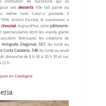
e institution de Barcelone qui se
 pour ses
desserts
. Elle fait partie du
u même nom. Celui-ci possède 3
1906. Antoni Escribà, le successeur a
n
chocolat
. Aujourd’hui, cette
pâtisserie-
t spectaculaires dont les «candy glams
cculent. Retrouvez les créations de
u
Avinguda Diagonal, 557
, du lundi au
s Corts Catalans, 546
du lundi au jeudi
edi, dimanche de 8 h 30 à 20 h 30 et sur
 22 h.
iques en Catalogne
seria