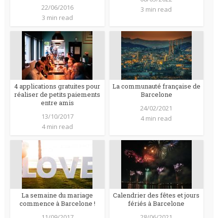
22/06/2016
3 min read
3 min read
4 applications gratuites pour
La communauté française de
réaliser de petits paiements
Barcelone
entre amis
24/02/2021
13/10/2017
4 min read
4 min read
La semaine du mariage
Calendrier des fêtes et jours
commence à Barcelone !
fériés à Barcelone
11/09/2017
28/06/2021