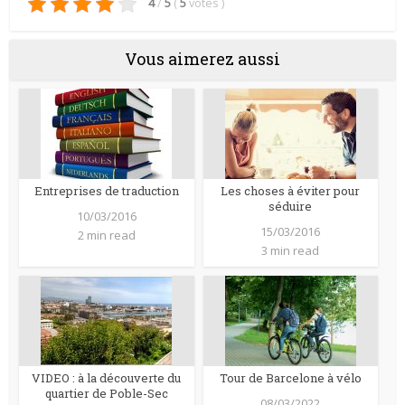
4
/
5
(
5
votes
)
Vous aimerez aussi
Entreprises de traduction
Les choses à éviter pour
séduire
10/03/2016
15/03/2016
2 min read
3 min read
VIDEO : à la découverte du
Tour de Barcelone à vélo
quartier de Poble-Sec
08/03/2022