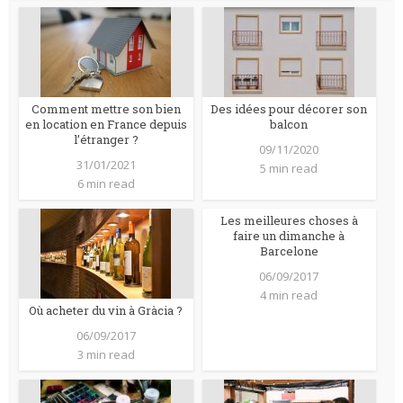
Comment mettre son bien
Des idées pour décorer son
en location en France depuis
balcon
l’étranger ?
09/11/2020
31/01/2021
5 min read
6 min read
Les meilleures choses à
faire un dimanche à
Barcelone
06/09/2017
4 min read
Où acheter du vin à Gràcia ?
06/09/2017
3 min read