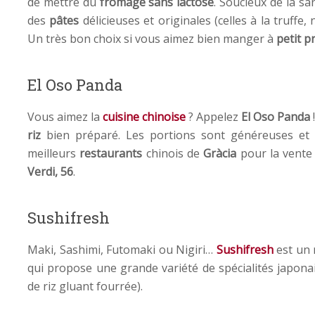
de mettre du
fromage
sans lactose
. Soucieux de la sa
des
pâtes
délicieuses et originales (celles à la truff
Un très bon choix si vous aimez bien manger à
petit pr
El Oso Panda
Vous aimez la
cuisine chinoise
? Appelez
El Oso Panda
riz
bien préparé. Les portions sont généreuses et ri
meilleurs
restaurants
chinois de
Gràcia
pour la vente 
Verdi, 56
.
Sushifresh
Maki, Sashimi, Futomaki ou Nigiri…
Sushifresh
est un 
qui propose une grande variété de spécialités japona
de riz gluant fourrée).