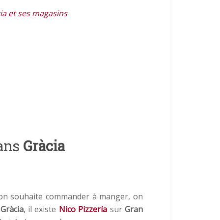
ia et ses magasins
dans
Gràcia
u’on souhaite commander à manger, on
à
Gràcia
, il existe
Nico Pizzería
sur
Gran