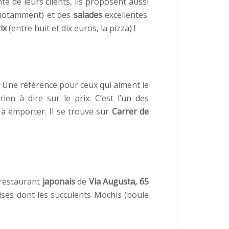
nté de leurs clients, ils proposent aussi
e, notamment) et des
salades
excellentes.
ix
(entre huit et dix euros, la pizza) !
! Une référence pour ceux qui aiment le
en à dire sur le prix. C’est l’un des
à emporter. Il se trouve sur
Carrer de
restaurant
japonais
de
Via Augusta, 65
ises dont les succulents Mochis (boule