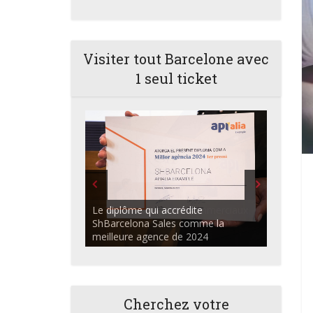
Visiter tout Barcelone avec
1 seul ticket
ShBarcelona Agents commerciaux
discutant dans l'auditorium du
Centre Apialia
Cherchez votre