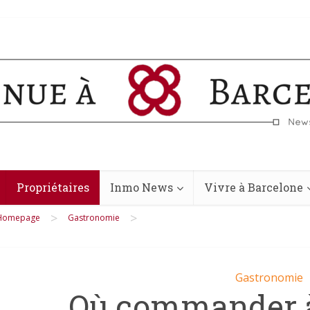
Propriétaires
Inmo News
Vivre à Barcelone
>
>
Homepage
Gastronomie
Gastronomie
Où commander 