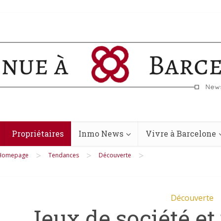
Propriétaires
Inmo News
Vivre à Barcelone
>
>
>
Homepage
Tendances
Découverte
Découverte
Jeux de société et 