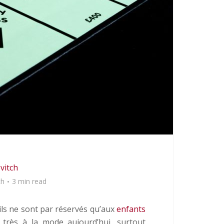
vitch
ch
3 min read
ils ne sont par réservés qu’aux
enfants
 très à la mode aujourd’hui, surtout