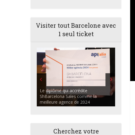
Visiter tout Barcelone avec
1 seul ticket
ShBarcelona Agents commerciaux
discutant dans l'auditorium du
Centre Apialia
Cherchez votre