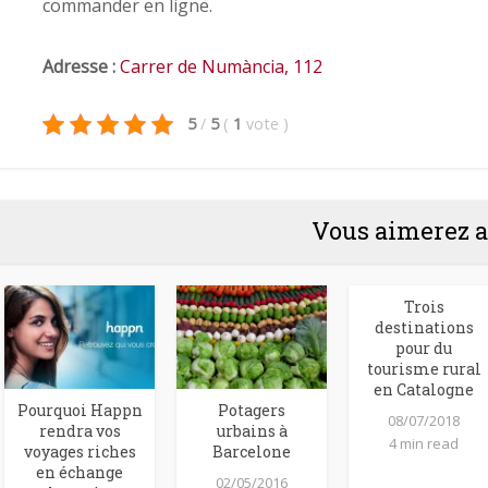
commander en ligne.
Adresse :
Carrer de Numància, 112
5
/
5
(
1
vote
)
Vous aimerez a
Trois
destinations
pour du
tourisme rural
en Catalogne
Pourquoi Happn
Potagers
08/07/2018
rendra vos
urbains à
4 min read
voyages riches
Barcelone
en échange
02/05/2016