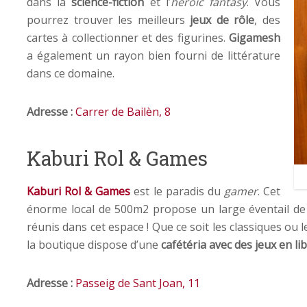
dans la
science-fiction
et l’
heroic fantasy
. Vous
pourrez trouver les meilleurs
jeux de rôle
, des
cartes à collectionner et des figurines.
Gigamesh
a également un rayon bien fourni de littérature
dans ce domaine.
Adresse :
Carrer de Bailèn, 8
Kaburi Rol & Games
Kaburi Rol & Games
est le paradis du
gamer
. Cet
énorme local de 500m2 propose un large éventail d
réunis dans cet espace ! Que ce soit les classiques ou l
la boutique dispose d’une
cafétéria avec des jeux en lib
Adresse :
Passeig de Sant Joan, 11