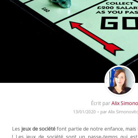
Écrit par
Alix Simono
13/01/2020
par
Alix Simonovit
Les
jeux de société
font partie de notre enfance, mais 
! Les jeux de société sont un passe-temps qui est