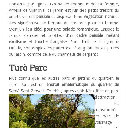
Construit par Ignasi Girona en l’honneur de sa femme,
Amèlia de Vilanova, ce jardin est l’un des petits trésors du
quartier. Il est
paisible
et dispose d’une
végétation riche
et
très significative de l’amour du créateur pour sa femme.
C’est un
lieu idéal pour une balade romantique
. Laissez le
temps s’arrêter et profitez d’un
cadre paisible mêlant
exotisme et touche française
. Sous l’œil de la nymphe
Dríada, contemplez les parterres, l’étang, ou les sculptures
du jardin, comme celle du charmeur de serpents.
Turò Parc
Plus connu que les autres parc et jardins du quartier, le
Turò Parc est un
endroit emblématique du quartier de
Sarrià-Sant Gervasi
.
En effet, après avoir fait office de parc
d’attraction,
il fut
transformé
en parc de
voisinage