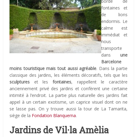
bordé de
fontaines et
de lions
endormis. Le
calme est
immédiat et
nous
transporte
dans
une
Barcelone
moins touristique mais tout aussi agréable
. Dans la partie
classique des jardins, les éléments décoratifs, tels que les
sculptures
et les
fontaines
, rappellent le caractère
anciennement privé des jardins et confèrent une certaine
intimité à l’endroit. La partie plus naturelle des jardins fait
appel à un certain exotisme, un caprice visuel dont on ne
se lasse pas. On y trouve aussi la tour de La Tamarita,
siège de la
Fondation Blanquerna
.
Jardins de Vil·la Amèlia