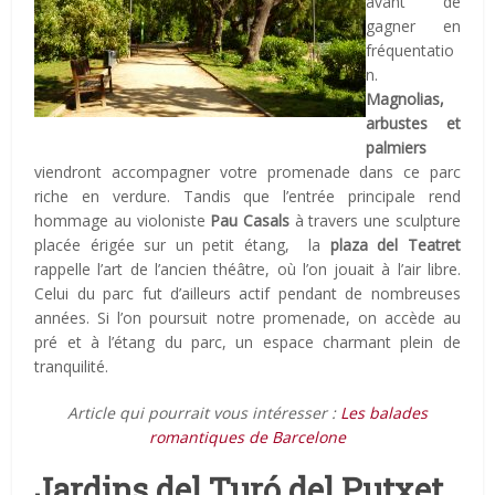
avant de
gagner en
fréquentatio
n.
Magnolias,
arbustes et
palmiers
viendront accompagner votre promenade dans ce parc
riche en verdure. Tandis que l’entrée principale rend
hommage au violoniste
Pau Casals
à travers une sculpture
placée érigée sur un petit étang, la
plaza del Teatret
rappelle l’art de l’ancien théâtre, où l’on jouait à l’air libre.
Celui du parc fut d’ailleurs actif pendant de nombreuses
années. Si l’on poursuit notre promenade, on accède au
pré et à l’étang du parc, un espace charmant plein de
tranquilité.
Article qui pourrait vous intéresser :
Les balades
romantiques de Barcelone
Jardins del Turó del Putxet