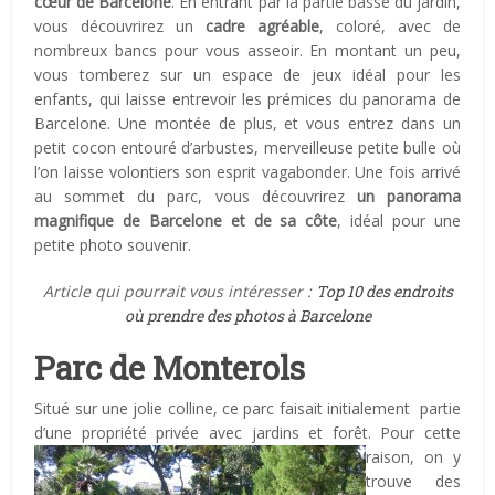
cœur de Barcelone
. En entrant par la partie basse du jardin,
vous découvrirez un
cadre agréable
, coloré, avec de
nombreux bancs pour vous asseoir. En montant un peu,
vous tomberez sur un espace de jeux idéal pour les
enfants, qui laisse entrevoir les prémices du panorama de
Barcelone. Une montée de plus, et vous entrez dans un
petit cocon entouré d’arbustes, merveilleuse petite bulle où
l’on laisse volontiers son esprit vagabonder. Une fois arrivé
au sommet du parc, vous découvrirez
un panorama
magnifique de Barcelone et de sa côte
, idéal pour une
petite photo souvenir.
Article qui pourrait vous intéresser :
Top 10 des endroits
où prendre des photos à Barcelone
Parc de Monterols
Situé sur une jolie colline, ce parc faisait initialement partie
d’une propriété privée avec jardins et forêt.
Pour cette
raison, on y
trouve des