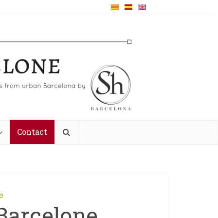
Contact
e
 Barcelone