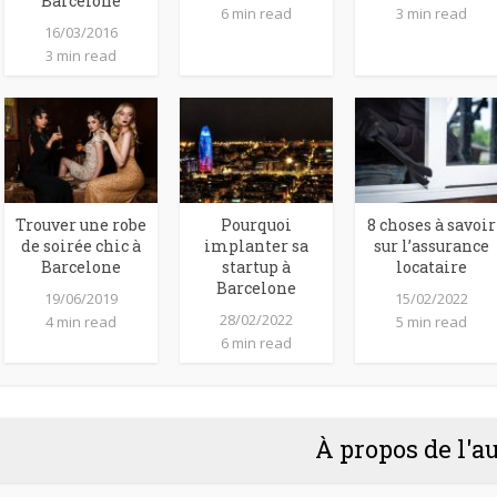
Barcelone
6 min read
3 min read
16/03/2016
3 min read
Trouver une robe
Pourquoi
8 choses à savoir
de soirée chic à
implanter sa
sur l’assurance
Barcelone
startup à
locataire
Barcelone
19/06/2019
15/02/2022
28/02/2022
4 min read
5 min read
6 min read
À propos de l'a