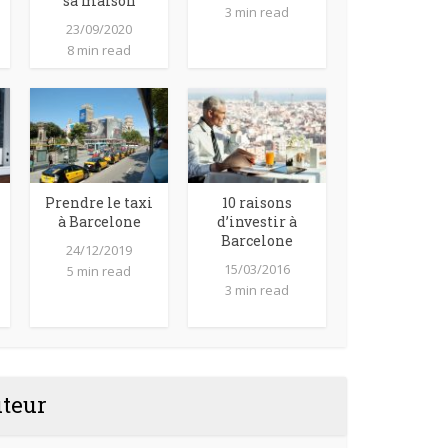
sa maison
3 min read
23/09/2020
8 min read
Prendre le taxi
10 raisons
à Barcelone
d’investir à
Barcelone
24/12/2019
15/03/2016
5 min read
3 min read
uteur