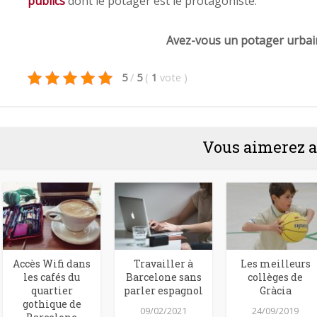
publics
dont le potager est le protagoniste.
Avez-vous un potager urbai
5
/
5
(
1
vote
)
Vous aimerez a
Accès Wifi dans
Travailler à
Les meilleurs
les cafés du
Barcelone sans
collèges de
quartier
parler espagnol
Gràcia
gothique de
09/02/2021
24/09/2019