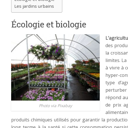
Les jardins urbains
Écologie et biologie
L’agricult
des produi
la croissa
limites. L
à vivre à 
hyper-con
type d’ag
perturber 
répond aus
de prix a
Photo via Pixabay
alimentair
produits chimiques utilisés pour garantir la producti
long terme à la santé si cette consommation persist