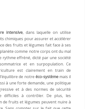
ure intensive
, dans laquelle on utilise
ts chimiques pour assurer et accélérer
nce des fruits et légumes fait face à ses
a planète comme notre corps ont du mal
ce rythme effréné, dicté par une société
sommatrice et en surpopulation. Ce
riculture est clairement en train de
l’équilibre de notre
éco-système
mais il
si à une forte demande, une politique
gressive et à des normes de sécurité
e difficiles à contrôler. De plus, les
on de fruits et légumes peuvent nuire à
e. Sans compter sur le fait que cette