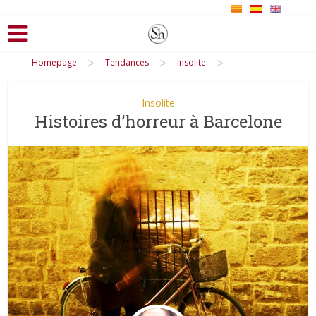
>
>
>
Homepage
Tendances
Insolite
Insolite
Histoires d’horreur à Barcelone