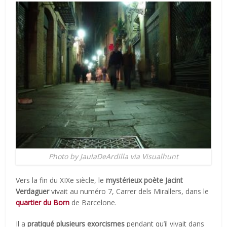
Photo by JaulaDeArdilla via Visualhunt
Vers la fin du XIXe siècle, le
mystérieux poète Jacint
Verdaguer
vivait au numéro 7, Carrer dels Mirallers, dans le
quartier du Born
de Barcelone.
Il a
pratiqué plusieurs exorcismes
pendant qu’il vivait dans