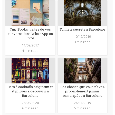
Tiny Books : faites de vos
Tunnels secrets à Barcelone
conversations WhatsApp un
10/12/2019
livre
3 min read
11/09/2017
4 min read
Bars à cocktails originaux et
Les choses que vous n’avez
atypiques à découvrir à
probablement jamais
Barcelone
remarquées à Barcelone
28/02/2020
26/11/2019
6 min read
5 min read