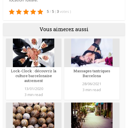
5
/
5
(
3
votes
)
Vous aimerez aussi
Lock-Clock : découvrir la
Massages tantriques
culture barcelonaise
Barcelona
autrement
28/06/2021
13/01/2020
3 min read
3 min read