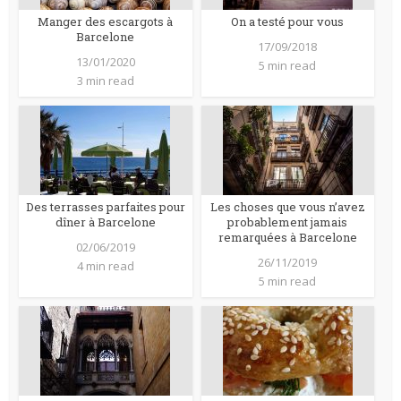
Manger des escargots à
On a testé pour vous
Barcelone
17/09/2018
13/01/2020
5 min read
3 min read
Des terrasses parfaites pour
Les choses que vous n’avez
dîner à Barcelone
probablement jamais
remarquées à Barcelone
02/06/2019
26/11/2019
4 min read
5 min read