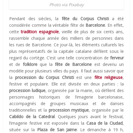
Photo via Pixabay
Pendant des siècles, la
fête du Corpus Christi
a été
considérée comme la véritable fête de
Barcelone
. En effet,
cette
tradition espagnole
, vieille de plus de six cents ans,
rassemble chaque année des milliers de personnes dans
les rues de Barcelone. Ce jour-là, les éléments culturels les
plus représentatifs de la capitale catalane défilent sous le
regard du cortège. C’est une telle concentration de
ferveur
et de
folklore
que la
fête de Barcelone
est devenu un
modèle pour plusieurs villes du pays. Il faut aussi savoir que
la
procession du Corpus Christi
est une
fête religieuse
,
festive et populaire. Elle est divisée en deux parties : la
procession ludique
, organisée par la mairie, où défilent des
personnages historiques de l’imagerie barcelonaise,
accompagnés de groupes musicaux et de danses
traditionnelles et la
procession mystique
, organisée par le
Cabildo de la Catedral
. Quelques jours avant le festival,
l’imagerie festive est exposée dans la
Casa de la Ciudad
,
située sur la
Plaza de San Jaime
. Le dimanche à 19 h,