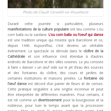
Photo de Claudi Cervelló via VisualHunt
Durant cette journée si particulière, plusieurs
manifestations de la culture populaire
ont lieu comme L’ou
com balla ou la sardane.
L’ou com balla ou l’oeuf qui danse
est une tradition unique qui n’existe qu’à Barcelone et ce,
depuis 1440. Aujourd’hui, c’est devenu un véritable
événement. Le spectacle se déroule dans le
cloître de la
Cathédrale
et son influence s’est étendue à d’autres
endroits de Barcelone et des villes voisines. Le jeu consiste
à faire « danser » un œuf vide sur le jet d’eau des sources
et des fontaines du cloître, des cours et jardins de
certaines institutions et maisons privées. La
fontaine où
l’œuf danse
est décoré d’un panier de fleurs et de cerises.
Cette pratique singulière a une origine inconnue et peut
être interprétée de différentes manières. Pour certains, il
est né comme un
divertissement
pour la bourgeoisie et la
noblesse, pour tuer le temps avant que la procession
passe. Mais ce n’est là qu’une explication parmi tant