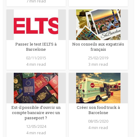
7 min read
Passer le test IELTS à
Nos conseils aux expatriés
Barcelone
français
02/11/2015
25/02/2019
4 min read
3 min read
Est-il possible d’ouvrir un
Créer son food truck à
compte bancaire avec un
Barcelone
passeport ?
08/05/2020
12/05/2024
4 min read
4 min read