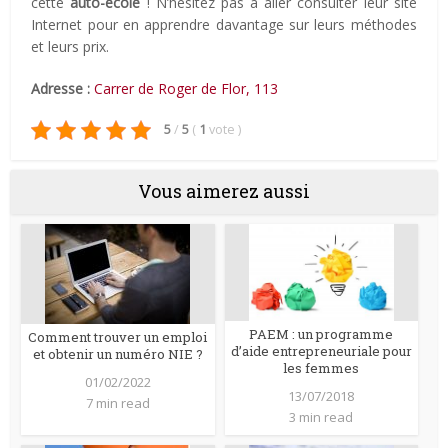
cette
auto-école
! N’hésitez pas à aller consulter leur site
Internet pour en apprendre davantage sur leurs méthodes
et leurs prix.
Adresse :
Carrer de Roger de Flor, 113
5
/
5
(
1
vote
)
Vous aimerez aussi
PAEM : un programme
Comment trouver un emploi
d’aide entrepreneuriale pour
et obtenir un numéro NIE ?
les femmes
01/02/2022
13/07/2018
7 min read
3 min read