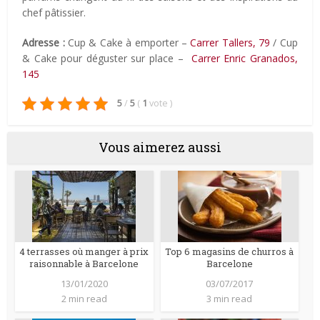
chef pâtissier.
Adresse :
Cup & Cake à emporter –
Carrer Tallers, 79
/
Cup
& Cake pour déguster sur place –
Carrer Enric Granados,
145
5
/
5
(
1
vote
)
Vous aimerez aussi
4 terrasses où manger à prix
Top 6 magasins de churros à
raisonnable à Barcelone
Barcelone
13/01/2020
03/07/2017
2 min read
3 min read