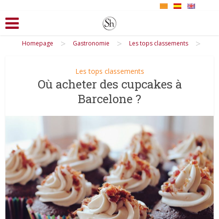
>
>
>
Homepage
Gastronomie
Les tops classements
Les tops classements
Où acheter des cupcakes à
Barcelone ?