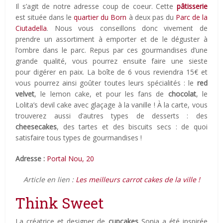
Il s’agit de notre adresse coup de coeur. Cette
pâtisserie
est située dans le
quartier du Born
à deux pas du
Parc de la
Ciutadella
. Nous vous conseillons donc vivement de
prendre un assortiment à emporter et de le déguster à
l’ombre dans le parc. Repus par ces gourmandises d’une
grande qualité, vous pourrez ensuite faire une sieste
pour digérer en paix. La boîte de 6 vous reviendra 15€ et
vous pourrez ainsi goûter toutes leurs spécialités : le
red
velvet
, le lemon cake, et pour les fans de
chocolat
, le
Lolita’s devil cake avec glaçage à la vanille ! À la carte, vous
trouverez aussi d’autres types de desserts : des
cheesecakes
, des tartes et des biscuits secs : de quoi
satisfaire tous types de gourmandises !
Adresse :
Portal Nou, 20
Article en lien :
Les meilleurs carrot cakes de la ville !
Think Sweet
La créatrice et designer de
cupcakes
Sonia a été inspirée