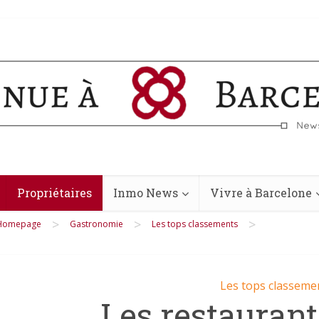
Propriétaires
Inmo News
Vivre à Barcelone
>
>
>
Homepage
Gastronomie
Les tops classements
Les tops classeme
Les restaurant