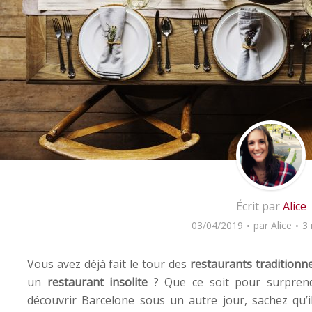
Écrit par
Alice
03/04/2019
par
Alice
3 
Vous avez déjà fait le tour des
restaurants traditionne
un
restaurant insolite
? Que ce soit pour surprend
découvrir Barcelone sous un autre jour, sachez qu’