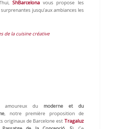
d’hui,
ShBarcelona
vous propose les
es surprenantes jusqu’aux ambiances les
s de la cuisine créative
es amoureux du
moderne et du
me
, notre première proposition de
ts originaux de Barcelone est
Tragaluz
u
Passatge de la Concepció, 5
). Ce