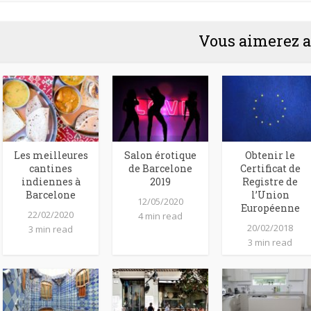
Vous aimerez a
Les meilleures
Salon érotique
Obtenir le
cantines
de Barcelone
Certificat de
indiennes à
2019
Registre de
Barcelone
l’Union
12/05/2020
Européenne
22/02/2020
4 min read
20/02/2018
3 min read
3 min read