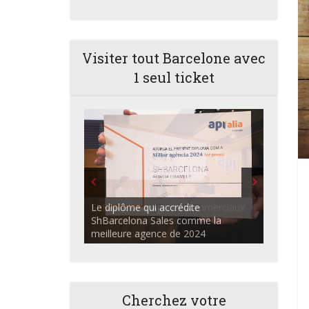
Visiter tout Barcelone avec
1 seul ticket
ShBarcelona Agents commerciaux
discutant dans l'auditorium du
Centre Apialia
Cherchez votre