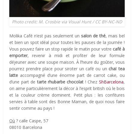
Photo credit: M. Crosbie via Visual Hunt / CC BY-NC-ND
Molika Café n’est pas seulement un
salon de thé
, mais bel
et bien un spot idéal pour toutes les pauses de la journée !
Vous pouvez faire un stop rapide le matin pour votre
café à
emporter
, revenir à midi et profiter de leur formule
déjeuner avec une soupe maison. À l’heure du goûter, vous
pourrez prendre place pour siroter un café ou un
chaï tea
latte
accompagné d’une énorme part de carrot cake, ou
d’une part de
tarte rhubarbe chocolat
! Chez
ShBarcelona
,
on aime particulièrement la décor à l’esprit british où le bois
et la couleur crème dominent. Petit plus : les confitures
servies à table sont des Bonne Maman, de quoi nous faire
sentir comme au pays !
Où
? calle Caspe, 57
08010 Barcelona