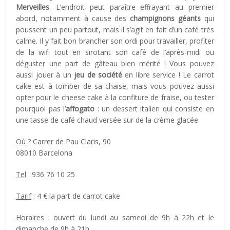
Merveilles
. L’endroit peut paraître effrayant au premier
abord, notamment à cause des
champignons géants
qui
poussent un peu partout, mais il s’agit en fait d’un café très
calme. Il y fait bon brancher son ordi pour travailler, profiter
de la wifi tout en sirotant son café de l’après-midi ou
déguster une part de gâteau bien mérité ! Vous pouvez
aussi jouer à un
jeu de société
en libre service ! Le carrot
cake est à tomber de sa chaise, mais vous pouvez aussi
opter pour le cheese cake à la confiture de fraise, ou tester
pourquoi pas l’
affogato
: un dessert italien qui consiste en
une tasse de café chaud versée sur de la crème glacée.
Où
? Carrer de Pau Claris, 90
08010 Barcelona
Tel
: 936 76 10 25
Tarif
: 4 € la part de carrot cake
Horaires
: ouvert du lundi au samedi de 9h à 22h et le
dimanche de 9h à 21h