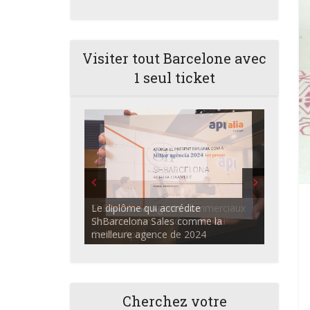
Visiter tout Barcelone avec
1 seul ticket
ShBarcelona Agents commerciaux
discutant dans l'auditorium du
Centre Apialia
Cherchez votre