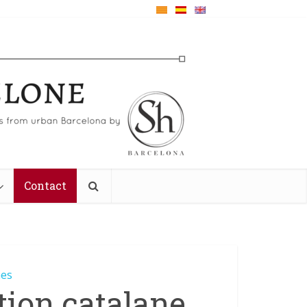
Contact
nes
ition catalane