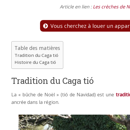
Article en lien :
Les crèches de N
Vous cherchez à louer un appar
Table des matières
Tradition du Caga tió
Histoire du Caga tió
Tradition du Caga tió
La « bûche de Noël » (tió de Navidad) est une
tradit
ancrée dans la région.