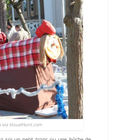
a via VisualHunt.com
ez soi un petit tronc ou une bûche de