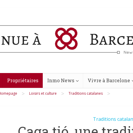
Propriétaires
Inmo News
Vivre à Barcelone
>
>
>
Homepage
Loisirs et culture
Traditions catalanes
Traditions catala
Caga tió, une trad