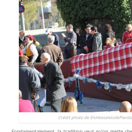
Crédit photo de ElsHostaletsdePierol
Fondamentalement, la tradition veut qu’on mette ch