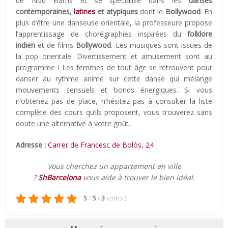
de Nou Barris et se spécialise dans les
danses
contemporaines,
latines
et atypiques
dont le
Bollywood
. En
plus d’être une danseuse orientale, la professeure propose
l’apprentissage de chorégraphies inspirées du
folklore
indien
et de films
Bollywood
. Les musiques sont issues de
la pop orientale. Divertissement et amusement sont au
programme ! Les femmes de tout âge se retrouvent pour
danser au rythme animé sur cette danse qui mélange
mouvements sensuels et bonds énergiques. Si vous
n’obtenez pas de place, n’hésitez pas à consulter la liste
complète des cours qu’ils proposent, vous trouverez sans
doute une alternative à votre goût.
Adresse :
Carrer de Francesc de Bolòs, 24
Vous cherchez un appartement en ville
?
ShBarcelona
vous aide à trouver le bien idéal.
5
/
5
(
3
votes
)