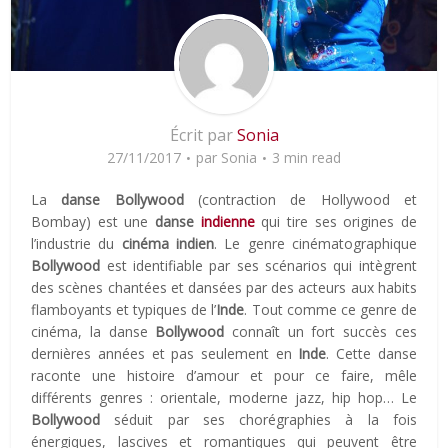
Écrit par
Sonia
27/11/2017
par
Sonia
3 min read
La
danse Bollywood
(contraction de Hollywood et
Bombay) est une
danse
indienne
qui tire ses origines de
l’industrie du
cinéma indien
. Le genre cinématographique
Bollywood
est identifiable par ses scénarios qui intègrent
des scènes chantées et dansées par des acteurs aux habits
flamboyants et typiques de l’
Inde
. Tout comme ce genre de
cinéma, la danse
Bollywood
connaît un fort succès ces
dernières années et pas seulement en
Inde
. Cette danse
raconte une histoire d’amour et pour ce faire, mêle
différents genres : orientale, moderne jazz, hip hop… Le
Bollywood
séduit par ses chorégraphies à la fois
énergiques, lascives et romantiques qui peuvent être